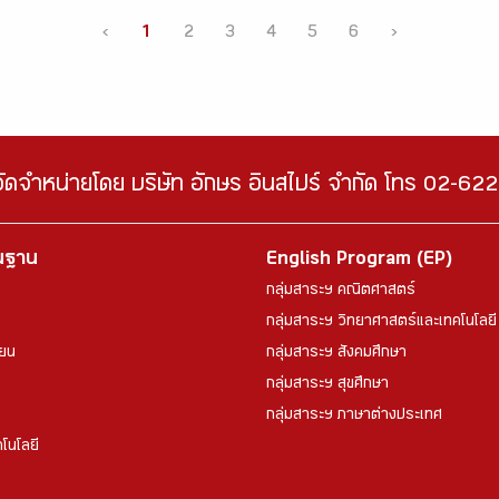
‹
1
2
3
4
5
6
›
จัดจำหน่ายโดย บริษัท อักษร อินสไปร์ จำกัด โทร 02-6
้นฐาน
English Program (EP)
กลุ่มสาระฯ คณิตศาสตร์
กลุ่มสาระฯ วิทยาศาสตร์และเทคโนโลยี
ียน
กลุ่มสาระฯ สังคมศึกษา
กลุ่มสาระฯ สุขศึกษา
กลุ่มสาระฯ ภาษาต่างประเทศ
โนโลยี