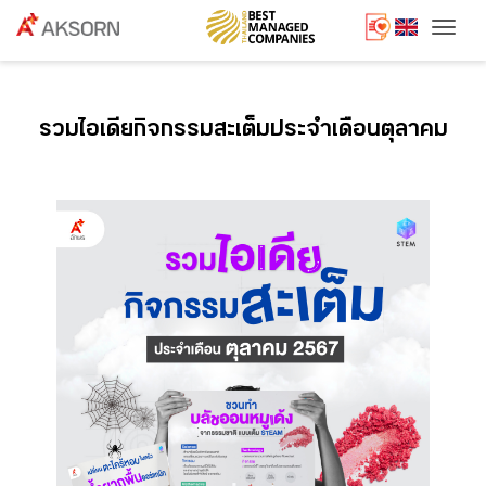
Togg
รวมไอเดียกิจกรรมสะเต็มประจำเดือนตุลาคม