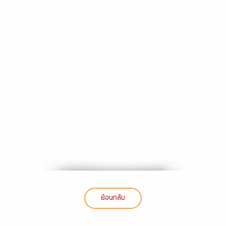
ที่หัวใจสำคัญของแนวคิดโรงเรียนในฐานะชุมชนแห่งการเรียนรู้ (School
as Learning Community : SLC)
ดูเพิ่ม
แชร์
ย้อนกลับ