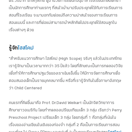
ดร.วรนาท รักสกุลไทย ผู้อำนวยการแผนกอนุบาล โรงเรียนเกษมพิทยา
เป็นนักการศึกษาท่านแรกๆ ที่สนใจนำมาปรับประยุกต์ใช้กับการเรียนการ
สอนที่โรงเรียน จะมาบอกกับพ่อแม่ถึงความน่าสนใจของการเรียนการ
สอนแบบนี้ และการที่พ่อแม่สามารถนำหลักคิดไปประยุกต์ใช้สอนลูกใน
เรื่องต่างๆ ด้วย
รู้จัก
ไฮสโคป
“สำหรับแนวการศึกษา ไฮสโคป (High Scope) จริงๆ แล้วในประเทศไทย
เรารู้จักมาเป็นเวลามากกว่า 35 ปีแล้ว โดยที่ลักษณะเป็นการทดลองวิจัย
เพื่อทำให้การศึกษาปฐมวัยของเราเข้มแข็งขึ้น ให้มีการจัดการศึกษาเพื่อ
ตอบสนองเด็กเป็นรายบุคคลมากขึ้น หรือที่เรารู้จักกันในชื่อภาษาอังกฤษ
ว่า Child Centered
คนแรกที่คิดขึ้นมาคือ Prof. Dr.David Weikart เป็นนักจิตวิทยาการ
ศึกษาชาวอเมริกัน โดยทำทดลองเปรียบเทียบเด็ก 3 กลุ่ม เรียกว่า Perry
Preschool Project เปรียบเด็ก 3 กลุ่ม โดยกลุ่มที่ 1 คือกลุ่มที่เน้นใน
เรื่องของอ่านเขียนในเชิงของท่องจำ กลุ่มที่ 2 คือเป็นการเรียนการสอน