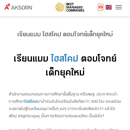
Togg
เรียนแบบ ไฮสโคป ตอบโจทย์เด็กยุคใหม่
เรียนแบบ
ไฮสโคป
ตอบโจทย์
เด็กยุคใหม่
สำนักงานคณะกรรมการการศึกษาขั้นพื้นฐาน หรือสพฐ. ประกาศจะนำ
การศึกษา
ไฮสโคป
มานำร่องในโรงเรียนในสังกัดกว่า 300 โรง และพร้อม
จะขยายไปสู่โรงเรียนอนุบาลอื่นๆ แม่ๆ อาจจะเริ่มสงสัยแล้วว่า แล้วไฮ
สโคป (HighScope) เป็นการเรียนการสอนแบบไหน เป็นยังไง?