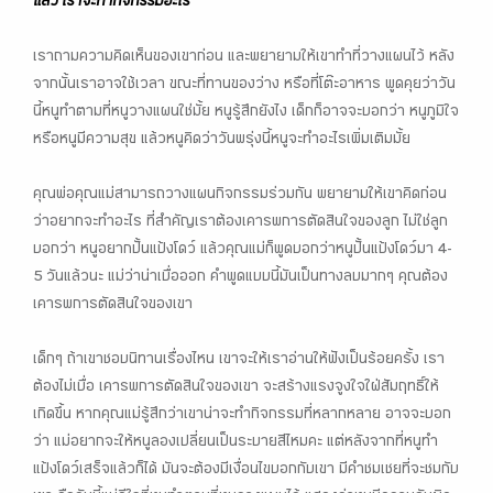
แล้ว เราจะทำกิจกรรมอะไร”
เราถามความคิดเห็นของเขาก่อน และพยายามให้เขาทำที่วางแผนไว้ หลัง
จากนั้นเราอาจใช้เวลา ขณะที่ทานของว่าง หรือที่โต๊ะอาหาร พูดคุยว่าวัน
นี้หนูทำตามที่หนูวางแผนใช่มั้ย หนูรู้สึกยังไง เด็กก็อาจจะบอกว่า หนูภูมิใจ
หรือหนูมีความสุข แล้วหนูคิดว่าวันพรุ่งนี้หนูจะทำอะไรเพิ่มเติมมั้ย
คุณพ่อคุณแม่สามารถวางแผนกิจกรรมร่วมกัน พยายามให้เขาคิดก่อน
ว่าอยากจะทำอะไร ที่สำคัญเราต้องเคารพการตัดสินใจของลูก ไม่ใช่ลูก
บอกว่า หนูอยากปั้นแป้งโดว์ แล้วคุณแม่ก็พูดบอกว่าหนูปั้นแป้งโดว์มา 4-
5 วันแล้วนะ แม่ว่าน่าเบื่อออก คำพูดแบบนี้มันเป็นทางลบมากๆ คุณต้อง
เคารพการตัดสินใจของเขา
เด็กๆ ถ้าเขาชอบนิทานเรื่องไหน เขาจะให้เราอ่านให้ฟังเป็นร้อยครั้ง เรา
ต้องไม่เบื่อ เคารพการตัดสินใจของเขา จะสร้างแรงจูงใจใฝ่สัมฤทธิ์ให้
เกิดขึ้น หากคุณแม่รู้สึกว่าเขาน่าจะทำกิจกรรมที่หลากหลาย อาจจะบอก
ว่า แม่อยากจะให้หนูลองเปลี่ยนเป็นระบายสีไหมคะ แต่หลังจากที่หนูทำ
แป้งโดว์เสร็จแล้วก็ได้ มันจะต้องมีเงื่อนไขบอกกับเขา มีคำชมเชยที่จะชมกับ