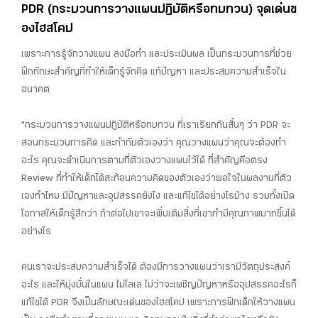
PDR (กระบวนการวางแผนปฏิบัติหรือทบทวน) จุดเด่นข
องไฮสโคป
เพราะการรู้จักวางแผน ลงมือทำ และประเมินผล เป็นกระบวนการที่ช่วย
ฝึกทักษะสำคัญที่ทำให้เด็กรู้จักคิด แก้ปัญหา และประสบความสำเร็จใน
อนาคต
“กระบวนการวางแผนปฏิบัติหรือทบทวน ที่เราเรียกกันสั้นๆ ว่า PDR จะ
สอนกระบวนการคิด และกำกับตัวเองว่า คุณวางแผนว่าคุณจะต้องทำ
อะไร คุณจะดำเนินการตามที่ตัวเองวางแผนไว้ได้ ที่สำคัญคือตรง
Review ที่ทำให้เด็กได้สะท้อนความคิดของตัวเองว่าพอใจในผลงานที่ตัว
เองทำไหม มีปัญหาและอุปสรรคยังไง และแก้ไขได้อย่างไรบ้าง รวมทั้งเปิด
โอกาสให้เด็กรู้สึกว่า ถ้าต่อไปเขาจะเพิ่มเติมสิ่งที่เขาทำมีคุณภาพมากขึ้นได้
อย่างไร
คนเราจะประสบความสำเร็จได้ ต้องมีการวางแผนว่าเรามีวัตถุประสงค์
อะไร และให้มุ่งมั่นในแผน ไม่โลเล ไม่ว่าจะเผชิญปัญหาหรืออุปสรรคอะไรก็
แก้ไขได้ PDR จึงเป็นลักษณะเด่นของไฮสโคป เพราะการฝึกเด็กให้วางแผน