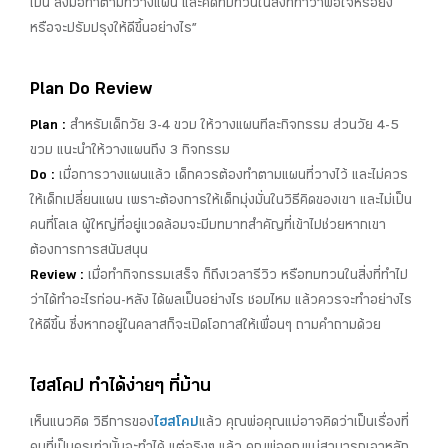
เป็น ลงมือทำตามที่วางแผน และคิดทบทวนในสิ่งที่ทำว่าพอใจหรือยัง
หรือจะปรับปรุงให้ดีขึ้นอย่างไร”
Plan Do Review
Plan :
สำหรับเด็กวัย 3-4 ขวบ ให้วางแผนทีละกิจกรรม ส่วนวัย 4-5
ขวบ แนะนำให้วางแผนถึง 3 กิจกรรม
Do :
เมื่อการวางแผนแล้ว เด็กควรต้องทำตามแผนที่วางไว้ และไม่ควร
ให้เด็กเปลี่ยนแผน เพราะต้องการให้เด็กมุ่งมั่นในวิธีคิดของเขา และไม่เป็น
คนที่โลเล ผู้ใหญ่ที่อยู่แวดล้อมจะมีบทบาทสำคัญที่เข้าไปช่วยหากเขา
ต้องการการสนับสนุน
Review :
เมื่อทำกิจกรรมเสร็จ ก็ถึงเวลารีวิว หรือทบทวนในสิ่งที่ทำไป
ว่าได้ทำอะไรก่อน-หลัง ได้ผลเป็นอย่างไร ชอบไหม แล้วควรจะทำอย่างไร
ให้ดีขึ้น ซึ่งหากอยู่ในคลาสก็จะเปิดโอกาสให้เพื่อนๆ ถามคำถามด้วย
ไฮสโคป ทำได้ง่ายๆ ที่บ้าน
เห็นแนวคิด วิธีการของ
ไฮสโคป
แล้ว คุณพ่อคุณแม่อาจคิดว่าเป็นเรื่องที่