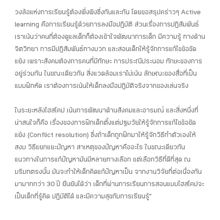
วงล้อแห่งการเรียนรู้ต้องพึ่งพิงซึ่งกันและกัน โดยขอสรุปคร่าวๆ Active
learning คือการเรียนรู้ด้วยการลงมือปฏิบัติ ส่วนเรื่องการปฏิสัมพันธ์
เราเน้นว่าคนที่ต้องดูแลเด็กก็ต้องเข้าใจพัฒนาการเด็ก มีความรู้ ทางด้าน
จิตวิทยา การมีปฏิสัมพันธ์ทางบวก และสอนเด็กให้รู้จักการแก้ไขข้อขัด
แย้ง เพราะสังคมต้องการคนที่มีทักษะ การประณีประนอม ทักษะของการ
อยู่ร่วมกัน ในขณะเดียวกัน สิ่งแวดล้อมเราไม่เน้น ลักษณะของสื่อที่เป็น
แบบฝึกหัด เราต้องการเน้นให้เด็กลงมือปฏิบัติจริงจากของเล่นจริง
ในระยะหลังไฮสโคป เน้นการพัฒนาด้านสังคมและอารมณ์ และสิ่งหนึ่งที่
น่าสนใจก็คือ เรื่องของการฝึกเด็กตั้งแต่ปฐมวัยให้รู้จักการแก้ไขข้อขัด
แย้ง (Conflict resolution) ซึ่งถ้าเด็กถูกฝึกมาให้รู้จักวิธีทำตัวเองให้
สงบ วิธีแยกแยะปัญหา สาเหตุของปัญหาคืออะไร ในขณะเดียวกัน
แนวทางในการแก้ปัญหามันมีหลายทางเลือก แต่เลือกวิธีที่ดีที่สุด ณ
บริบทตรงนั้น มันจะทำให้เด็กคิดแก้ปัญหาเป็น จากงานวิจัยที่ต่อเนื่องกัน
มามากกว่า 30 ปี ยืนยันได้ว่า เด็กที่ผ่านการเรียนการสอนแบบไฮสโคปจะ
เป็นเด็กที่รู้คิด ปฏิบัติได้ และมีความสุขกับการเรียนรู้”