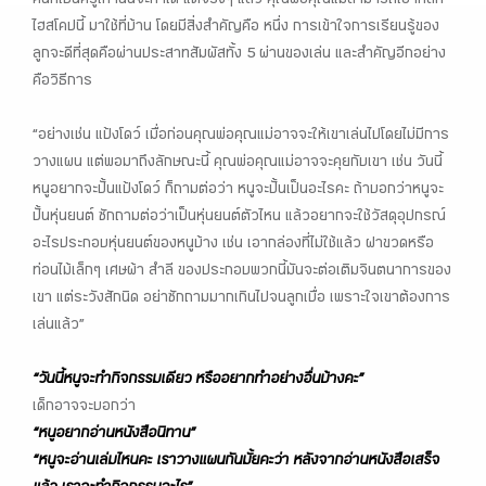
คนที่เป็นครูเท่านั้นจะทำได้ แต่จริงๆ แล้ว คุณพ่อคุณแม่สามารถเอาหลัก
ไฮสโคปนี้ มาใช้ที่บ้าน โดยมีสิ่งสำคัญคือ หนึ่ง การเข้าใจการเรียนรู้ของ
ลูกจะดีที่สุดคือผ่านประสาทสัมผัสทั้ง 5 ผ่านของเล่น และสำคัญอีกอย่าง
คือวิธีการ
“อย่างเช่น แป้งโดว์ เมื่อก่อนคุณพ่อคุณแม่อาจจะให้เขาเล่นไปโดยไม่มีการ
วางแผน แต่พอมาถึงลักษณะนี้ คุณพ่อคุณแม่อาจจะคุยกับเขา เช่น วันนี้
หนูอยากจะปั้นแป้งโดว์ ก็ถามต่อว่า หนูจะปั้นเป็นอะไรคะ ถ้าบอกว่าหนูจะ
ปั้นหุ่นยนต์ ซักถามต่อว่าเป็นหุ่นยนต์ตัวไหน แล้วอยากจะใช้วัสดุอุปกรณ์
อะไรประกอบหุ่นยนต์ของหนูบ้าง เช่น เอากล่องที่ไม่ใช้แล้ว ฝาขวดหรือ
ท่อนไม้เล็กๆ เศษผ้า สำลี ของประกอบพวกนี้มันจะต่อเติมจินตนาการของ
เขา แต่ระวังสักนิด อย่าซักถามมากเกินไปจนลูกเบื่อ เพราะใจเขาต้องการ
เล่นแล้ว”
“วันนี้หนูจะทำกิจกรรมเดียว หรืออยากทำอย่างอื่นบ้างคะ”
เด็กอาจจะบอกว่า
“หนูอยากอ่านหนังสือนิทาน”
“หนูจะอ่านเล่มไหนคะ เราวางแผนกันมั้ยคะว่า หลังจากอ่านหนังสือเสร็จ