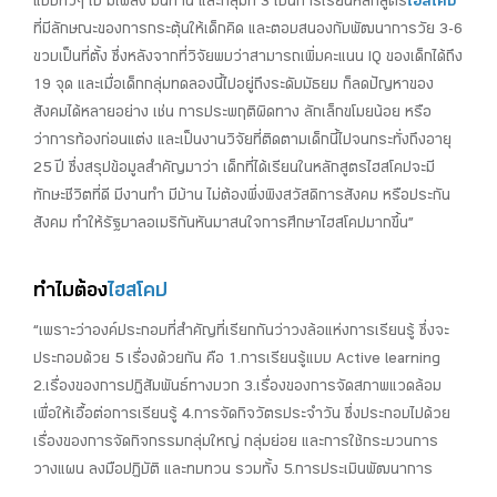
แบบทั่วๆ ไป มีเพลง มีนิทาน และกลุ่มที่ 3 เป็นการเรียนหลักสูตร
ไฮสโคป
ที่มีลักษณะของการกระตุ้นให้เด็กคิด และตอบสนองกับพัฒนาการวัย 3-6
ขวบเป็นที่ตั้ง ซึ่งหลังจากที่วิจัยพบว่าสามารถเพิ่มคะแนน IQ ของเด็กได้ถึง
19 จุด และเมื่อเด็กกลุ่มทดลองนี้ไปอยู่ถึงระดับมัธยม ก็ลดปัญหาของ
สังคมได้หลายอย่าง เช่น การประพฤติผิดทาง ลักเล็กขโมยน้อย หรือ
ว่าการท้องก่อนแต่ง และเป็นงานวิจัยที่ติดตามเด็กนี้ไปจนกระทั่งถึงอายุ
25 ปี ซึ่งสรุปข้อมูลสำคัญมาว่า เด็กที่ได้เรียนในหลักสูตรไฮสโคปจะมี
ทักษะชีวิตที่ดี มีงานทำ มีบ้าน ไม่ต้องพึ่งพิงสวัสดิการสังคม หรือประกัน
สังคม ทำให้รัฐบาลอเมริกันหันมาสนใจการศึกษาไฮสโคปมากขึ้น”
ทำไมต้อง
ไฮสโคป
“เพราะว่าองค์ประกอบที่สำคัญที่เรียกกันว่าวงล้อแห่งการเรียนรู้ ซึ่งจะ
ประกอบด้วย 5 เรื่องด้วยกัน คือ 1.การเรียนรู้แบบ Active learning
2.เรื่องของการปฏิสัมพันธ์ทางบวก 3.เรื่องของการจัดสภาพแวดล้อม
เพื่อให้เอื้อต่อการเรียนรู้ 4.การจัดกิจวัตรประจำวัน ซึ่งประกอบไปด้วย
เรื่องของการจัดกิจกรรมกลุ่มใหญ่ กลุ่มย่อย และการใช้กระบวนการ
วางแผน ลงมือปฏิบัติ และทบทวน รวมทั้ง 5.การประเมินพัฒนาการ