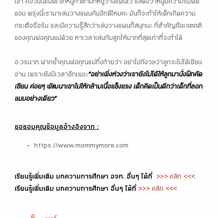
เขา คือวันนี้แม่ดีใจที่หนูทำตามที่หนูวางแผนไว้ แสดงว่าหนูมีความรับผิด
ชอบ พรุ่งนี้เรามาเล่นวางแผนกันอีกดีไหมคะ มันก็จะทำให้เด็กเกิดความ
กระตือรือร้น และมีความรู็สึกว่าเล่นวางแผนก็สนุกนะ ที่สำคัญคือเจตคติ
ของคุณพ่อคุณแม่ด้วย หาเวลาเล่นกับลูกให้มากที่สุดเท่าที่จะทำได้
อ.วรนาท ฝากย้ำคุณพ่อคุณแม่ทิ้งท้ายว่า อย่าไปกังวลว่าลูกจะไม่ได้เขียน
อ่าน เพราะยังมีเวลาอีกเยอะ
“อย่าเพิ่งห่วงว่าเรายังไม่ได้ให้ลูกมานั่งฝึกคัด
เขียน ค่อยๆ พัฒนาเขาไปให้กล้ามเนื้อแข็งแรง เด็กคิดเป็นดีกว่าเด็กที่ลอก
แบบอย่างเดียว”
ขอขอบคุณข้อมูลอ้างอิงจาก :
https://www.mommymore.com
เรียนรู้เพิ่มเติม บทความการศึกษา อจท. อื่นๆ ได้ที่
>>> คลิก <<<
เรียนรู้เพิ่มเติม บทความการศึกษา อื่นๆ ได้ที่
>>> คลิก <<<