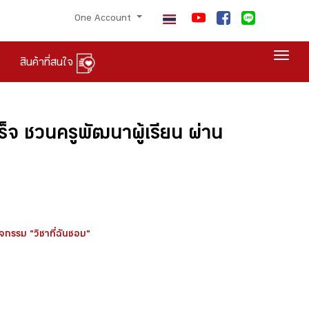
One Account
Togg
สินค้าที่สนใจ
็จ​ ชวนครูพัฒนาผู้เรียน​ ผ่าน
จกรรม "วิชาที่ฉันชอบ"​