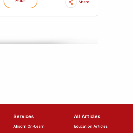
MORE
M
Share
Services
All Articles
Aksorn On-Learn
Education Articles