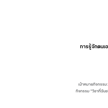
การรู้จักตนเ
เป้าหมายกิจกรรม: เ
กิจกรรม "วิชาที่ฉัน