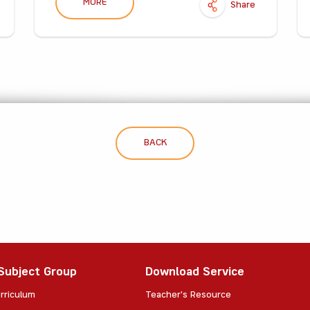
MORE
Share
BACK
Subject Group
Download Service
rriculum
Teacher's Resource