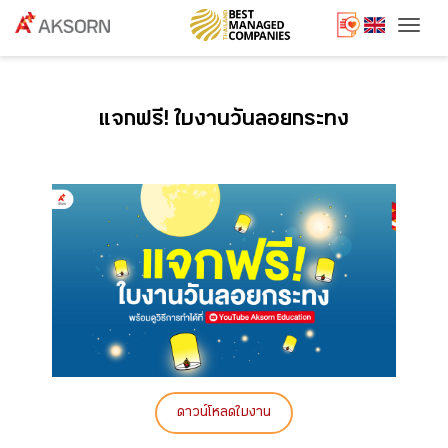
Togg
แจกฟรี! ใบงานวันลอยกระทง
ดาวน์โหลดใบงาน