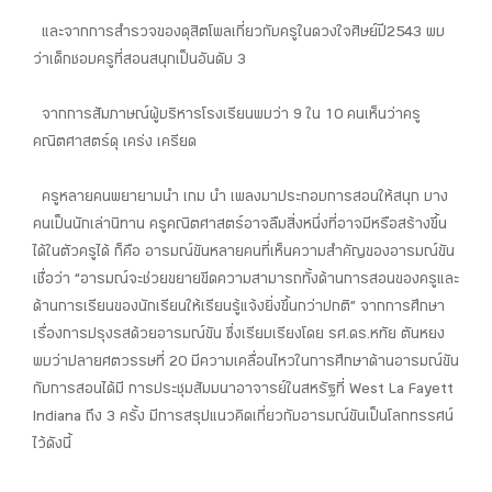
และจากการสำรวจของดุสิตโพลเกี่ยวกับครูในดวงใจศิษย์ปี2543 พบ
ว่าเด็กชอบครูที่สอนสนุกเป็นอันดับ 3
จากการสัมภาษณ์ผู้บริหารโรงเรียนพบว่า 9 ใน 10 คนเห็นว่าครู
คณิตศาสตร์ดุ เคร่ง เครียด
ครูหลายคนพยายามนำ เกม นำ เพลงมาประกอบการสอนให้สนุก บาง
คนเป็นนักเล่านิทาน ครูคณิตศาสตร์อาจลืมสิ่งหนึ่งที่อาจมีหรือสร้างขึ้น
ได้ในตัวครูได้ ก็คือ อารมณ์ขันหลายคนที่เห็นความสำคัญของอารมณ์ขัน
เชื่อว่า “อารมณ์จะช่วยขยายขีดความสามารถทั้งด้านการสอนของครูและ
ด้านการเรียนของนักเรียนให้เรียนรู้แจ้งยิ่งขึ้นกว่าปกติ” จากการศึกษา
เรื่องการปรุงรสด้วยอารมณ์ขัน ซึ่งเรียบเรียงโดย รศ.ดร.หทัย ตันหยง
พบว่าปลายศตวรรษที่ 20 มีความเคลื่อนไหวในการศึกษาด้านอารมณ์ขัน
กับการสอนได้มี การประชุมสัมมนาอาจารย์ในสหรัฐที่ West La Fayett
Indiana ถึง 3 ครั้ง มีการสรุปแนวคิดเกี่ยวกับอารมณ์ขันเป็นโลกทรรศน์
ไว้ดังนี้