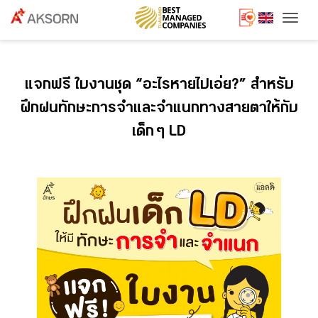
Togg
แจกฟรี ใบงานชุด “อะไรหายไปเอ่ย?” สำหรับ
ฝึกฝนทักษะการจำและจำแนกทางสายตาให้กับ
เด็ก ๆ LD