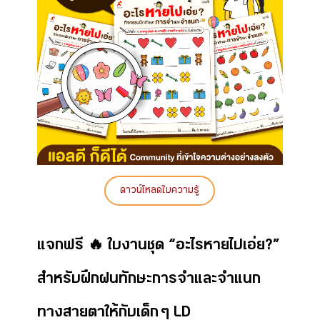
ดาวน์โหลดใบความรู้
แจกฟรี 🔥 ใบงานชุด “อะไรหายไปเอ่ย?”
สำหรับฝึกฝนทักษะการจำและจำแนก
ทางสายตาให้กับเด็ก ๆ LD