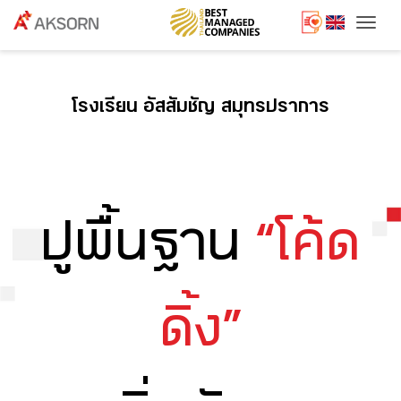
Togg
โรงเรียน อัสสัมชัญ สมุทรปราการ
ปูพื้นฐาน
“โค้ด
ดิ้ง”