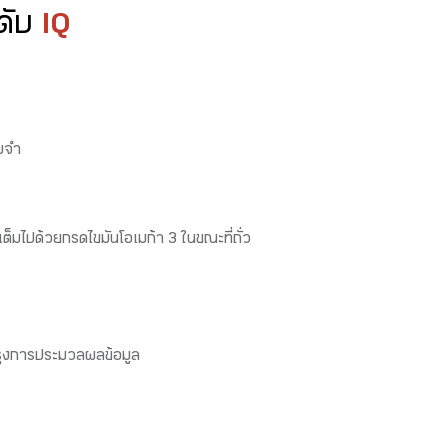
ะดับ
IQ
ามจำ
นเต็มไปด้วยกรดไขมันโอเมก้า 3 ในขณะที่ถั่ว
บปรุงการประมวลผลข้อมูล