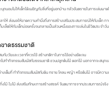
าจเกิดขึ้นได้จากสาเหตุเหล่านี้
ะนุถนอมไม่ให้เด็กได้เผชิญกับสิ่งที่อยู่นอกบ้าน กลัวอันตรายในการเล่นผาด
่มีเวลาให้ ส่งผลให้ขาดความคำนึงถึงการสร้างเสริมประสบการณ์ให้กับเด็ก กา
ท็บเล็ตให้กับเด็กบ่อยครั้งจนกลายเป็นส่วนหนึ่งของการเล่นในชีวิตประ
็กขาดธรรมชาติ
าะสมกับวัยและเวลาที่ควรใช้ สร้างกติกาในการใช้อย่างชัดเจน
ๆ ออกไปทำกิจกรรมสัมผัสกับธรรมชาติ ชวนปลูกต้นไม้ ดอกไม้ นอกจากจะสนุกแ
อย่างเต็มที่ ทำกิจกรรมสัมผัสกับดิน ทราย โคลน หญ้า หรือต้นไม้ อาจมีความ
่งไม้ ใบไม้ ส่งเสริมทักษะการสร้างสรรค์ จินตนาการจากประสบการณ์จริง