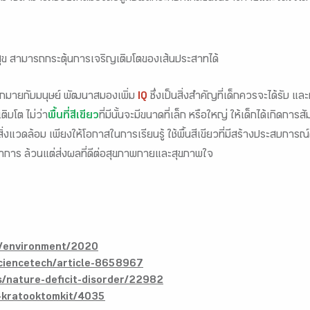
ข สามารถกระตุ้นการเจริญเติบโตของเส้นประสาทได้
มากมายกับมนุษย์ พัฒนาสมองเพิ่ม
IQ
ซึ่งเป็นสิ่งสำคัญที่เด็กควรจะได้รับ และ
ิบโต ไม่ว่า
พื้นที่สีเขียว
ที่มีนั้นจะมีขนาดที่เล็ก หรือใหญ่ ให้เด็กได้เกิดกา
่อสิ่งแวดล้อม เพียงให้โอกาสในการเรียนรู้ ใช้พื้นสีเขียวที่มีสร้างประสบการ
ตนาการ ล้วนแต่ส่งผลที่ดีต่อสุขภาพกายและสุขภาพใจ
m/environment/2020
sciencetech/article-8658967
/nature-deficit-disorder/22982
-kratooktomkit/4035