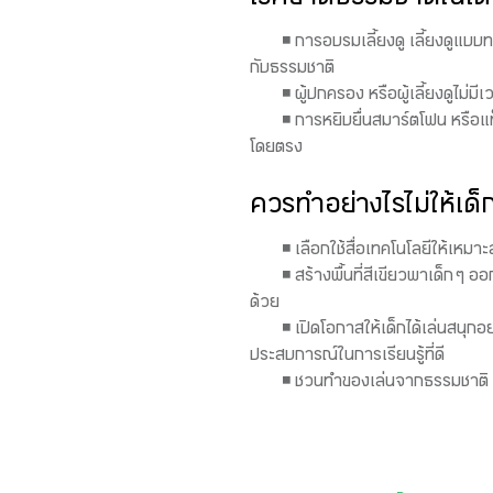
โรคขาดธรรมชาติในเด็กอ
◾ การอบรมเลี้ยงดู เลี้ยงดูแบบท
กับธรรมชาติ
◾ ผู้ปกครอง หรือผู้เลี้ยงดูไม
◾ การหยิบยื่นสมาร์ตโฟน หรือแ
โดยตรง
ควรทำอย่างไรไม่ให้เด
◾ เลือกใช้สื่อเทคโนโลยีให้เหม
◾ สร้างพื้นที่สีเขียวพาเด็ก 
ด้วย
◾ เปิดโอกาสให้เด็กได้เล่นสนุก
ประสบการณ์ในการเรียนรู้ที่ดี
◾ ชวนทำของเล่นจากธรรมชาติ กิ