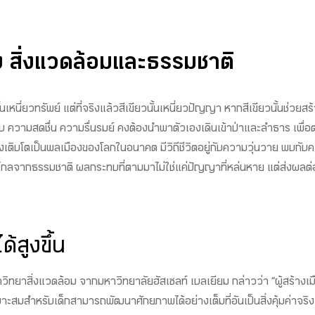
ถึง สิ่งแวดล้อมและธรรมชาติ
นั้นเหนี่ยวทรัพย์ แต่ที่จริงแล้วสีเขียวนั้นเหนี่ยวปัญญา หากสีเขียวนั้นช
ามสดชื่น ความรื่นรมย์ คงต้องนำพาตัวเองเดินเข้าป่าและลำธาร เพื่อตามหา
่กำลังเติบโตเป็นพลเมืองของโลกในอนาคต มีวิถีชีวิตอยู่กับความวุ่นวาย
ห่างไกลจากธรรมชาติ ผลกระทบที่ตามมาไม่ใช่แค่ปัญญาที่หล่นหาย แต่ส่งผล
ด้สูงขึ้น
ยาสิ่งแวดล้อม จากมหาวิทยาลัยฮัสเซลท์ เบลเยียม กล่าวว่า “ผู้สร้างเม
ะสมสำหรับเด็กสามารถพัฒนาศักยภาพได้อย่างเต็มที่อันเป็นสิ่งคุ้มค่าจริง