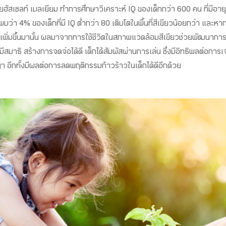
สเซลท์ เบลเยียม ทำการศึกษาวิเคราะห์ IQ ของเด็กกว่า 600 คน ที่มีอายุระห
บว่า 4% ของเด็กที่มี IQ ต่ำกว่า 80 เติบโตในพื้นที่สีเขียวน้อยกว่า และหากมีพ
 ที่เพิ่มขึ้นมานั้น ผลมาจากการใช้ชีวิตในสภาพแวดล้อมสีเขียวช่วยพัฒน
มาธิ สร้างการจดจ่อได้ดี เด็กได้สัมผัสผ่านการเล่น ซึ่งมีอิทธิพลต่อการเ
 อีกทั้งมีผลต่อการลดพฤติกรรมก้าวร้าวในเด็กได้ดีอีกด้วย