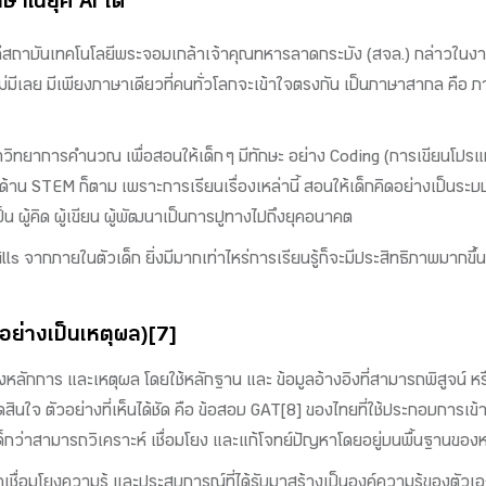
กษาในยุค AI ได้
ารบดีสถาบันเทคโนโลยีพระจอมเกล้าเจ้าคุณทหารลาดกระบัง (สจล.) กล่าวในง
่มีเลย มีเพียงภาษาเดียวที่คนทั่วโลกจะเข้าใจตรงกัน เป็นภาษาสากล คือ 
วิชาวิทยาการคำนวณ เพื่อสอนให้เด็ก ๆ มีทักษะ อย่าง Coding (การเขียนโป
้าน STEM ก็ตาม เพราะการเรียนเรื่องเหล่านี้ สอนให้เด็กคิดอย่างเป็นระบ
็น ผู้คิด ผู้เขียน ผู้พัฒนาเป็นการปูทางไปถึงยุคอนาคต
kills จากภายในตัวเด็ก ยิ่งมีมากเท่าไหร่การเรียนรู้ก็จะมีประสิทธิภาพมาก
อย่างเป็นเหตุผล)[7]
งหลักการ และเหตุผล โดยใช้หลักฐาน และ ข้อมูลอ้างอิงที่สามารถพิสูจน์ หรือ
ินใจ ตัวอย่างที่เห็นได้ชัด คือ ข้อสอบ GAT[8] ของไทยที่ใช้ประกอบการเข้า
ด็กว่าสามารถวิเคราะห์ เชื่อมโยง และแก้โจทย์ปัญหาโดยอยู่บนพื้นฐานของหล
รถเชื่อมโยงความรู้ และประสบการณ์ที่ได้รับมาสร้างเป็นองค์ความรู้ของตัว