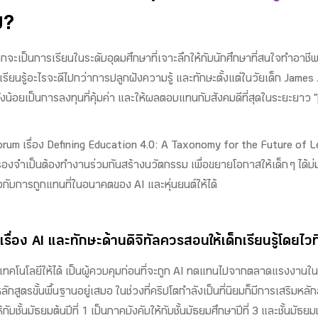
ม?
ากจะเป็นการเรียนในระดับอุดมศึกษาที่เจาะลึกให้กับนักศึกษาที่สนใจทำอาช
รียนรู้อะไรจะดีไปกว่าการปลูกฝังความรู้ และทักษะตั้งแต่ในวัยเด็ก Jam
ยุยังน้อยเป็นการลงทุนที่คุ้มค่า และให้ผลตอบแทนกับสังคมดีที่สุดในระยะย
เรื่อง Defining Education 4.0: A Taxonomy for the Future of Learni
รองจำเป็นต้องทำงานร่วมกันสร้างนวัตกรรม เพื่อขยายโอกาสให้เด็ก ๆ ได้
มือกับการถูกแทนที่ในอนาคตของ AI และหุ่นยนต์ให้ได้
เรื่อง AI และทักษะด้านดิจิทัลควรสอนให้เด็กเรียนรู้โดยไวที
เทคโนโลยีให้ได้ เป็นผู้ควบคุมก่อนที่จะถูก AI ทดแทนไปจากตลาดแรงงานใน
่หลักสูตรขั้นพื้นฐานอยู่เสมอ ในช่วงที่คริปโตกำลังเป็นที่นิยมก็มีการเสริมห
บชั้นมัธยมต้นปีที่ 1 เป็นภาคบังคับให้กับชั้นมัธยมศึกษาปีที่ 3 และชั้นมัธยม