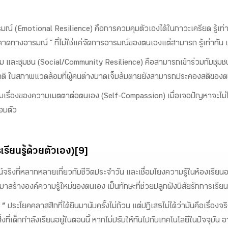
 (Emotional Resilience) คือการควบคุมตัวเองได้ในภาวะเครียด รู้เท่า
ามฉลาดทางอารมณ์ ” ที่ไม่ใช่แค่จัดการอารมณ์ของตนเองแต่สามารถ รู้เท่าท
และชุมชน (Social/Community Resilience) คือสามารถเข้าร่วมกับชุมชน 
ชาติ ในสภาพแวดล้อมที่ผู้คนต่างบาดเจ็บล้มตายยังสามารถประคองสติของต
สริมเรื่องของความเมตตาต่อตนเอง (Self-Compassion) เมื่อเจอปัญหาจะไม
อบตัว
รียนรู้ด้วยตัวเอง)[9]
จริงที่หลากหลายเกี่ยวกับชีวิตประจำวัน และเชื่อมโยงความรู้ในห้องเรียนออกม
ร้างองค์ความรู้ใหม่ของตนเอง เป็นทักษะที่ช่วยปลูกฝังนิสัยรักการเรียนรู
 ”
ประโยคคลาสสิกที่ได้ยินมานับครั้งไม่ถ้วน แต่ปฏิเสธไม่ได้ว่ามันคือเรื่อง
่งที่เด็กกำลังเรียนอยู่ในตอนนี้ หากไม่ปรับให้ทันไปกับเทคโนโลยีในปัจจุบัน