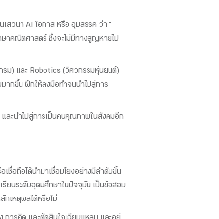
านเสวนา AI โอกาส หรือ อุปสรรค ว่า “
ภาษาคณิตศาสตร์ ซึ่งจะไม่มีทางสูญหายไป
รแกรม) และ Robotics (วิศวกรรมหุ่นยนต์)
บมากขึ้น ฝึกให้ลงมือทำจนนำไปสู่การ
ขึ้น และนำไปสู่การเป็นคนคุณภาพในสังคมอีก
เชื่อถือได้นำมาเชื่อมโยงอย่างมีลำดับขั้น
เรียนระดับอุดมศึกษาในปัจจุบัน เป็นข้อสอบ
ักเหตุผลได้หรือไม่
เอง การคิด และตัดสินใจเฉียบแหลม และอยู่