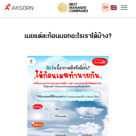
Togg
เมฆแต่ละก้อนบอกอะไรเราได้บ้าง?