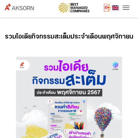
Togg
รวมไอเดียกิจกรรมสะเต็มประจำเดือนพฤศจิกายน