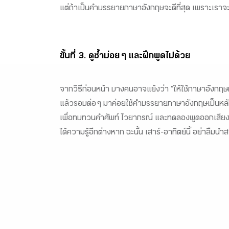
แต่ถ้าเป็นคำบรรยายภาษาอังกฤษจะดีที่สุด เพราะเราจะ
ขั้นที่ 3. ดูซ้ำบ่อย ๆ และฝึกพูดไปด้วย
จากวิธีก่อนหน้า บางคนอาจแย้งว่า “ให้ใช้ภาษาอังกฤษทั
แล้วรอบต่อ ๆ มาค่อยใช้คำบรรยายภาษาอังกฤษเป็นหล
เพื่อทบทวนคำศัพท์ ไวยากรณ์ และทดลองพูดออกเสียงควบค
ได้ความรู้อีกต่างหาก ฉะนั้น เสาร์-อาทิตย์นี้ อย่าลืมน