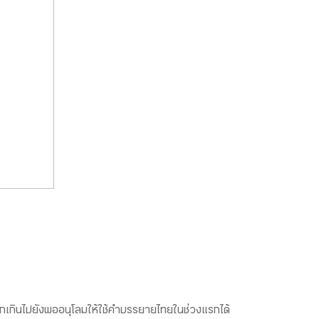
ากเกินไปยังพออนุโลมให้ใช้คำบรรยายไทยในช่วงแรกได้