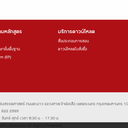
ตามหลักสูตร
บริการดาวน์โหลด
ย
สื่อประกอบการสอน
าขั้นพื้นฐาน
ดาวน์โหลดใบสั่งซื้อ
am (EP)
ร่งสรรพศาสตร์
ถนนตะนาว
แขวงศาลเจ้าพ่อเสือ เขตพระนคร
กรุงเทพมหานคร 1
02 622 2999
จันทร์-ศุกร์ เวลา 8.30 น. – 17.30 น.
orn Education All Rights Reserved