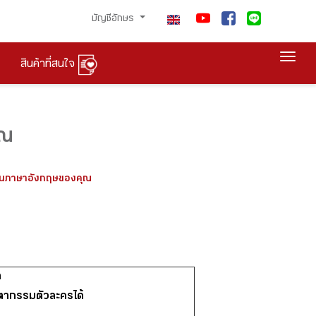
บัญชีอักษร
Togg
สินค้าที่สนใจ
ุณ
ูสอนภาษาอังกฤษของคุณ
า
ชะตากรรมตัวละครได้