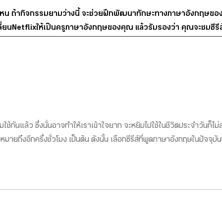
่ไหน ถ้ากิจกรรมยามว่างนี้ จะช่วยฝึกพัฒนาทักษะทางภาษาอังกฤษของ
ลี่ยน Netflix ให้เป๊นครูภาษาอังกฤษของคุณ แล้วรับรองว่า คุณจะชมซีร
ม่นิยมใช้กันแล้ว ซึ่งนั่นอาจทำให้เราเข้าใจยาก จะหยิบไปใช้ในชีวิตประจำวั
ายถึงอีกครึ่งชั่วโมง เป็นต้น ดังนั้น เลือกซีรีส์ที่พูดภาษาอังกฤษในปัจจุบั