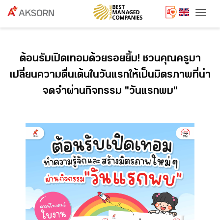
Togg
ต้อนรับเปิดเทอมด้วยรอยยิ้ม! ชวนคุณครูมา
เปลี่ยนความตื่นเต้นในวันแรกให้เป็นมิตรภาพที่น่า
จดจำผ่านกิจกรรม "วันแรกพบ"