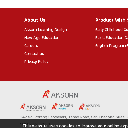
About Us
Product With 
Aksorn Learning Design
Early Childhood Cu
New Age Education
Basic Education C
Careers
English Program (E
Contact us
Privacy Policy
142 Soi Phrang Sappasart,
Tanao Road,
San Chaopho Suea, P
tel: 02 622 2999
This website uses cookies to improve your online expe