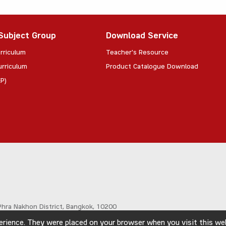
Subject Group
Download Service
rriculum
Teacher's Resource
urriculum
Product Catalogue Download
P)
hra Nakhon District,
Bangkok, 10200
rience. They were placed on your browser when you visit this webs