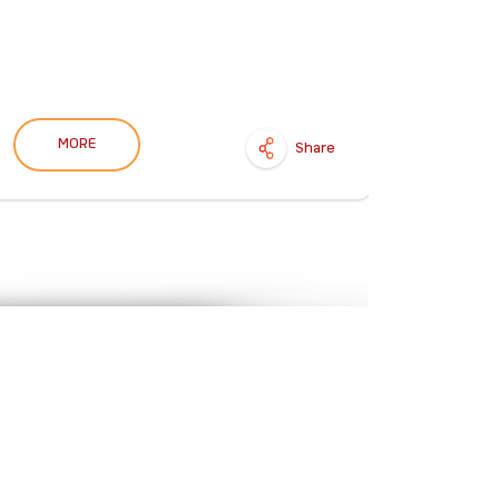
MORE
M
Share