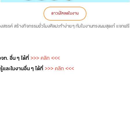
ดาวน์โหลดใบงาน
างสรรค์ สร้างกิจกรรมชั่วโมงศิลปะทำง่าย ๆ กับใบงานทรงผมสุดเก๋ แจกฟรี
. อื่น ๆ ได้ที่
>>> คลิก <<<
และใบงาน อื่น ๆ ได้ที่
>>> คลิก <<<