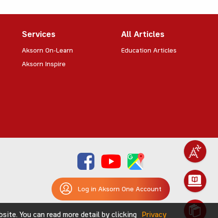
Services
All Articles
Aksorn On-Learn
Education Articles
Aksorn Inspire
Log in Aksorn One Account
ite. You can read more detail by clicking
Privacy