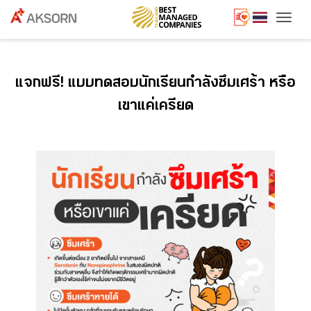
Togg
แจกฟรี! แบบทดสอบนักเรียนกำลังซึมเศร้า หรือ
เขาแค่เครียด