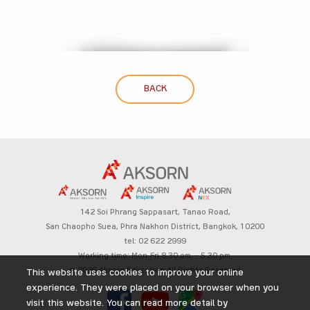
BACK
142 Soi Phrang Sappasart,
Tanao Road,
San Chaopho Suea, Phra Nakhon District,
Bangkok, 10200
tel: 02 622 2999
Working time: Mon-Fri 8.30 am. – 5.30 pm.
© 2026 Aksorn Education All Rights Reserved
This website uses cookies to improve your online
experience. They were placed on your browser when you
visit this website. You can read more detail by