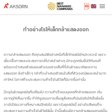
Togg
ทำอย่างไรให้เด็กกล้าแสดงออก
ความกล้าแสดงออก คือคุณสมบัติอย่างหนึ่งที่เด็กไทยสมัยใหม่ควรจะมี เพราะ
เดี๋ยวนี้โอกาสและประสบการณ์ที่น่าสนใจต่างๆ มักจะถูกหยิบยื่นให้กับคนที่
พร้อมจะนำเสนอตัวตนของตัวเองอย่างเต็มที่ทั้งในด้านแนวคิดและการ
แสดงออก ยิ่งถ้าเด็ก ๆ กล้าที่จะนำเสนอตัวตนในสิ่งที่ตัวเองถนัดและสนใจมาก
เท่าไหร่ โอกาสที่จะประสบความสำเร็จในชีวิตก็มีมากขึ้นเท่านั้น
ปัจจุบันด้วยยุคสมัยที่เปลี่ยนไป ความสำเร็จของบุคคลที่กล้าแสดงออก เริ่ม
ปรากฏให้เห็นมากขึ้น ทำให้รูปแบบการเลี้ยงดูสั่งสอนที่เน้นบังคับให้เชื่อฟังนั้น
อาจไม่ใช่แนวทางที่เหมาะสมอีกต่อไป เพราะในยุคสมัยนี้ อย่างไรเสียคนที่จะ
ประสบความความสำเร็จในชีวิตได้นั้น จำเป็นต้องมีความกล้าแสดงออกอยู่เป็น