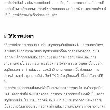
อาจไม่จำเป็นว่าจะต้องชมเชยด้วยคำสรรเสริญเยินยอมากมายเสมอไป การที่
เรารับฟังเขาแล้วบอกเขาว่าสิ่งที่เขานำเสนอออกมานั้นน่าชื่นชมและน่าสนใจ แค่
นี้ก็เป็นการให้กำลังใจเด็กที่ยอดเยี่ยมแล้ว
6. ให้โอกาสบ่อยๆ
หลังจากที่เราสามารถปรับเปลี่ยนพฤติกรรมให้เด็กคนหนึ่ง มีความกล้าในตัว
เองขึ้นมาได้แล้ว การจะรักษาพฤติกรรมนี้ไว้ก็คือ การสร้างกิจกรรมที่เปิด
โอกาสให้เด็กทุกคนได้แสดงออกบ่อยๆ เช่น การให้ออกมาร้องเพลง การ
อภิปรายหน้าชั้นเรียน หรือการแสดงละคร ซึ่งกิจกรรมต่างๆเหล่านี้จะช่วยให้
พฤติกรรมการกล้าแสดงออกของเด็กมีความคงทนมากขึ้น ช่วยลดอาการ
ประหม่า และเพิ่มพูนความมั่นใจ ซึ่งทำให้เด็กมีพฤติกรรมที่เปลี่ยนไปในทางที่ดี
ขึ้น
การกล้าแสดงออกนั้นเป็นสิ่งที่จำเป็นอย่างมากต่อการเติบโตของโลกยุคสมัย
ใหม่ แต่อย่างไรก็ดี ถึงแม้พฤติกรรมการกล้าแสดงออกจะเป็นสิ่งจำเป็น แต่ถ้า
พฤติกรรมนั้น เป็นไปในแนวทางที่ไม่ดีไม่เหมาะสม เช่น การกล้าเปิดเผยความ
เป็นส่วนตัวในโลกออนไลน์ หรือกล้าที่จะแสดงความหยาบคายต่างๆ ความกล้า