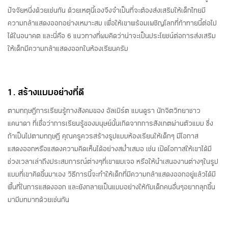
ปัจจัยหนึ่งด้วยเช่นกัน ด้วยเหตุนี้เองจึงจำเป็นที่จะต้องส่งเสริมให้เด็กไทยมี
ความกล้าแสดงออกอย่างเหมาะสม เพื่อให้เขาพร้อมเผชิญโลกที่ท้าทายนี้ต่อไป
ได้ในอนาคต และนี่คือ 6 แนวทางที่ผมคิดว่าน่าจะเป็นประโยชน์ต่อการส่งเสริม
ให้เด็กมีความกล้าแสดงออกในห้องเรียนครับ
1. สร้างแบบอย่างที่ดี
ตามทฤษฎีการเรียนรู้ทางสังคมของ อัลเบิร์ต แบนดูรา นักจิตวิทยาชาว
แคนาดา ที่เชื่อว่าการเรียนรู้ของมนุษย์นั้นเกิดจากการสังเกตผ่านตัวแบบ ซึ่ง
ถ้าเป็นไปตามทฤษฎี คุณครูควรสร้างรูปแบบห้องเรียนให้เด็กๆ มีโอกาส
แสดงออกหรือแสดงความคิดเห็นได้อย่างสม่ำเสมอ เช่น เปิดโอกาสให้เขาได้มี
ช่วงเวลาเล่าถึงประสบการณ์ต่างๆที่เขาพบเจอ หรือให้นำเสนองานต่างๆในรูป
แบบที่เขาคิดขึ้นมาเอง วิธีการนี้จะทำให้เด็กที่มีความกล้าแสดงออกอยู่แล้วได้มี
พื้นที่ในการแสดงออก และยังกลายเป็นแบบอย่างให้กับเด็กคนอื่นๆอยากลุกขึ้น
มามีบทบาทด้วยเช่นกัน