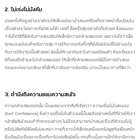
2. ไม่เร่งไม่บังคับ
บ่อยครั้งทีครูอย่างเรามักจะให้เด็กออกมานำเสนอหรืออภิปรายหน้าชั้นเรียนใน
เรื่องต่างๆ โดยการเรียกตามโต๊ะ เลขที่ ชื่อหรือสุ่มอย่างไรก็แล้วแต่ ซึ่งผมมอง
ว่าไม่ใช่วิธีที่ดีนักในการส่งเสริมให้เด็กมีความกล้าแสดงออก เพราะไม่ใช่ว่าเด็ก
ทุกคนจะพร้อมสำหรับการสุ่ม การให้เขาออกไปทั้งๆที่ยังไม่พร้อมก็ไม่ต่างอะไร
กับการให้เขาไปเป็นตัวตลก ดังนั้นให้เวลากับเขาในการเตรียมตัว ห้องเรียนเรา
มีทั้งคนที่กล้าและไม่กล้าแสดงออก ให้เด็กที่กล้าแสดงออกได้มีโอกาสนำเสนอ
ก่อนและค่อยวนกลับมาที่เด็กที่เราต้องการส่งเสริม น่าจะเป็นแนวทางที่ดีกว่า
3. คำนึงถึงความชอบความสนใจ
ความกล้าแสดงออกนั้น เป็นผลพวงจากสิ่งที่เรียกว่า ความเชื่อมั่นในตนเอง
(Self Confidence) ซึ่งความเชื่อมั่นในตัวเองนี้เป็นพลังอย่างหนึ่งที่ที่ช่วยให้เรา
กล้าตัดสินใจและทำกิจกรรมต่างๆ ไม่มีใครสามารถนำเสนอเรื่องที่ตัวเองไม่รู้
หรือไม่สัดทัดได้โดยไม่ประหม่า การที่เราจะให้เด็กคนหนึ่งออกไปพูดกับเพื่อนหน้า
ชั้นเรียนในเรื่องบางเรื่องที่เขาไม่เคยสัมผัสนั้น แทนที่จะเป็นการฝึกให้เขามีความ