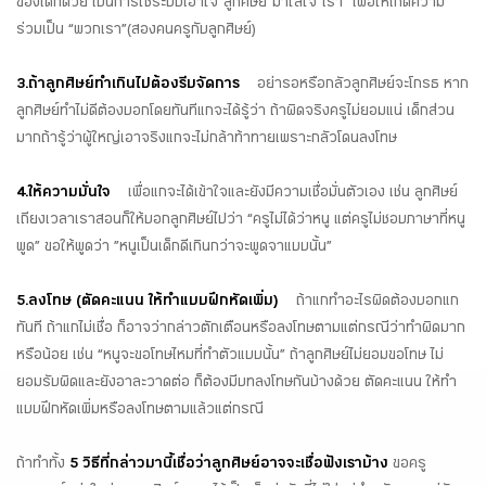
ของเด็กด้วย เป็นการใช้ระบบเอาใจ”ลูกศิษย์”มาใส่ใจ”เรา” เพื่อให้เกิดความ
ร่วมเป็น “พวกเรา”(สองคนครูกับลูกศิษย์)
3.ถ้าลูกศิษย์ทำเกินไปต้องรีบจัดการ
อย่ารอหรือกลัวลูกศิษย์จะโกรธ หาก
ลูกศิษย์ทำไม่ดีต้องบอกโดยทันทีแกจะได้รู้ว่า ถ้าผิดจริงครูไม่ยอมแน่ เด็กส่วน
มากถ้ารู้ว่าผู้ใหญ่เอาจริงแกจะไม่กล้าท้าทายเพราะกลัวโดนลงโทษ
4.ให้ความมั่นใจ
เพื่อแกจะได้เข้าใจและยังมีความเชื่อมั่นตัวเอง เช่น ลูกศิษย์
เถียงเวลาเราสอนก็ให้บอกลูกศิษย์ไปว่า “ครูไม่ได้ว่าหนู แต่ครูไม่ชอบภาษาที่หนู
พูด” ขอให้พูดว่า ”หนูเป็นเด็กดีเกินกว่าจะพูดจาแบบนั้น”
5.ลงโทษ (ตัดคะแนน ให้ทำแบบฝึกหัดเพิ่ม)
ถ้าแกทำอะไรผิดต้องบอกแก
ทันที ถ้าแกไม่เชื่อ ก็อาจว่ากล่าวตักเตือนหรือลงโทษตามแต่กรณีว่าทำผิดมาก
หรือน้อย เช่น “หนูจะขอโทษไหมที่ทำตัวแบบนั้น” ถ้าลูกศิษย์ไม่ยอมขอโทษ ไม่
ยอมรับผิดและยังอาละวาดต่อ ก็ต้องมีบทลงโทษกันบ้างด้วย ตัดคะแนน ให้ทำ
แบบฝึกหัดเพิ่มหรือลงโทษตามแล้วแต่กรณี
ถ้าทำทั้ง
5 วิธีที่กล่าวมานี้เชื่อว่าลูกศิษย์อาจจะเชื่อฟังเราบ้าง
ขอครู