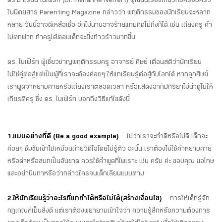
ดร.มาเรียน ไนเฟิร์ท (Dr. Marianne Neifert) ผู้เขียนเรื่องเกี่ยวกับครอบครัว
ในนิตยสาร Parenting Magazine กล่าวว่า พฤติกรรมของนักเรียนจะหลาก
หลาย วันนี้อาจดีเหลือเชื่อ อีกไม่นานอาจร้ายแทบคิดไม่ถึงก็ได้ เช่น เถียงครู คำ
ไม่ตกฟาก ถ้าครูโต้ตอบเด็กจะยิ่งก้าวร้าวมากขึ้น
ดร. ไนเฟิร์ท ผู้เชี่ยวชาญพฤติกรรมครู อาจารย์ ศิษย์ เตือนสติว่านักเรียน
ไม่ใช่คู่ต่อสู้แต่เป็นผู้ที่เราจะต้องค่อยๆ ให้แกเรียนรู้ต่อสู้กับโลกได้ หากลูกศิษย์
เราพูดจาหยาบคายหรือเถียงเราตลอดเวลา หรือแสดงอากัปกิริยาไม่น่าดูไม่ให้
เกียรติครู ซึ่ง ดร. ไนเฟิร์ท บอกถึงวิธีแก้ไขดังนี้
1.แบบอย่างที่ดี (Be a good example)
ไม่ว่าเราจะทำดีหรือไม่ดี เด็กจะ
ค่อยๆ ซึมซับเข้าไปเหมือนถ่ายวิดีโอโดยไม่รู้ตัว ฉะนั้น เราต้องไม่ใช้คำหยาบคาย
หรือด่าหรือสบถเป็นอันขาด ควรใช้คำพูดที่ไพเราะ เช่น ครับ ค่ะ ขอบคุณ ขอโทษ
และอย่านินทาหรือว่ากล่าวใครจนเด็กเลียนแบบตาม
2.ให้นักเรียนรู้ว่าอะไรที่แกทำได้หรือไม่ได้(สร้างเงื่อนไข)
การให้เด็กรู้จัก
กฎเกณฑ์เป็นสิ่งดี แต่เราต้องพยายามเข้าใจว่า ความรู้สึกหรือความต้องการ