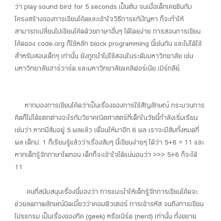
ว่า play sound bird for 5 seconds เป็นต้น จนเมื่อเด็กเคยชินกับ
โครงสร้างของการเขียนโค้ดและเข้าใจวิธีการแก้ปัญหา ก็จะทำให้
สามารถเปลี่ยนไปเขียนโค้ดด้วยภาษาอื่นๆ ได้โดยง่าย การสอนการเขียน
โค้ดของ code.org ก็ใช้หลัก block programming นี้เช่นกัน และไม่ได้ใช้
สำหรับสอนเด็กๆ เท่านั้น ยังถูกนำไปใช้สอนในระดับมหาวิทยาลัย เช่น
มหาวิทยาลัยฮาร์วาร์ด และมหาวิทยาลัยแคลิฟอร์เนีย เบิร์กลีย์
หากมองการเขียนโค้ดว่าเป็นเรื่องของการใช้สัญลักษณ์ กระบวนการ
คิดก็ไม่ได้แตกต่างอะไรกับวิชาคณิตศาสตร์ที่เด็กในวัยนี้กำลังเริ่มเรียน
เช่นว่า หากมีส้มอยู่ 5 ผลแล้ว เพื่อนให้มาอีก 6 ผล เราจะมีส้มทั้งหมดกี่
ผล เด็กป. 1 ก็เรียนรู้แล้วว่าเรื่องส้มๆ นี้เขียนง่ายๆ ได้ว่า 5+6 = 11 และ
หากเด็กรู้จักภาษาไพทอน เด็กก็จะเข้าใจได้แน่นอนว่า >>> 5+6 ก็จะได้
11
คนที่สนับสนุนเรื่องนี้มองว่า การแนะนำให้เด็กรู้จักการเขียนโค้ดจะ
ช่วยลดภาพลักษณ์บิดเบี้ยวว่าคอมพิวเตอร์ การเข้ารหัส จนถึงการเขียน
โปรแกรม เป็นเรื่องของกีค (geek) หรือเนิร์ด (nerd) เท่านั้น ทั้งขยาย