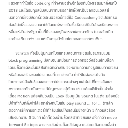
แสวงหากำไรชื่อ code.org ที่ทำงานอย่างใกล้ชิดกับโรงเรียนมาตั้งแต่ปี
2013 และได้รับทุนสนับสนุนจากบรรดายักษ์ใหญ่ในซิลิคอนแวลลีย์
นอกจากนี้ยังมีสตาร์ตอัปในนิวยอร์กซิตี้ชื่อ Codecademy ซึ่งโปรแกรม
สอนโค้ดดิ้งของพวกเขาใช้กันแพร่หลายในชั้นเรียนเสริมในโรงเรียนหลาย
หมื่นแห่งในสหรัฐฯ เป็นที่พึ่งของครูในสหราชอาณาจักร ในเอสโตเนีย
และโรงเรียนกว่า 30 แห่งในกรุงบัวโนสไอเรสของอาร์เจนตินา
Scratch ถือเป็นผู้บุกเบิกโปรแกรมสอนการเขียนโปรแกรมแบบ
block programming มีลักษณะเหมือนการต่อจิกซอว์หรือเลโกบล็อค
โดยบล็อคแต่ละชิ้นมีสีสันที่แตกต่างกัน ซึ่งหมายความถึงรูปแบบการเขียน
หรือโครงสร้างของโปรแกรมที่แตกต่างกัน ทำให้ไม่ต้องสนใจกับ
ไวยากรณ์อันซับซ้อนของภาษาโปรแกรมต่างๆ แต่เน้นไปที่การพัฒนา
ตรรกะและทักษะในการแก้ปัญหาของผู้เรียน เช่น บล็อคสีฟ้าเป็นคำสั่ง
เรื่อง Motion บล็อคสีม่วงเป็น Look สีชมพูเป็น Sound ในแต่ละบล็อคยัง
มีคำกำกับที่ตั้งค่าได้แตกต่างกันไปเช่น play sound … for … ถ้าเด็ก
ต้องการให้คาแรกเตอร์ที่กำลังเขียนโค้ดเดินไปข้างหน้า 5 ก้าวแล้วร้อง
เสียงนกนาน 5 วินาที เด็กก็ต้องนำบล็อคสีฟ้าที่เขียนและตั้งค่าว่า move
forward 5 steps มาวางแล้วนำบล็อคสีชมพูมาต่อโดยเลือกและตั้งค่า