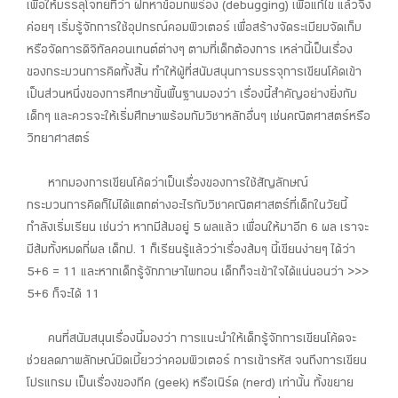
เพื่อให้บรรลุโจทย์ที่ว่า ฝึกหาข้อบกพร่อง (debugging) เพื่อแก้ไข แล้วจึง
ค่อยๆ เริ่มรู้จักการใช้อุปกรณ์คอมพิวเตอร์ เพื่อสร้างจัดระเบียบจัดเก็บ
หรือจัดการดิจิทัลคอนเทนต์ต่างๆ ตามที่เด็กต้องการ เหล่านี้เป็นเรื่อง
ของกระบวนการคิดทั้งสิ้น ทำให้ผู้ที่สนับสนุนการบรรจุการเขียนโค้ดเข้า
เป็นส่วนหนึ่งของการศึกษาขั้นพื้นฐานมองว่า เรื่องนี้สำคัญอย่างยิ่งกับ
เด็กๆ และควรจะให้เริ่มศึกษาพร้อมกับวิชาหลักอื่นๆ เช่นคณิตศาสตร์หรือ
วิทยาศาสตร์
หากมองการเขียนโค้ดว่าเป็นเรื่องของการใช้สัญลักษณ์
กระบวนการคิดก็ไม่ได้แตกต่างอะไรกับวิชาคณิตศาสตร์ที่เด็กในวัยนี้
กำลังเริ่มเรียน เช่นว่า หากมีส้มอยู่ 5 ผลแล้ว เพื่อนให้มาอีก 6 ผล เราจะ
มีส้มทั้งหมดกี่ผล เด็กป. 1 ก็เรียนรู้แล้วว่าเรื่องส้มๆ นี้เขียนง่ายๆ ได้ว่า
5+6 = 11 และหากเด็กรู้จักภาษาไพทอน เด็กก็จะเข้าใจได้แน่นอนว่า >>>
5+6 ก็จะได้ 11
คนที่สนับสนุนเรื่องนี้มองว่า การแนะนำให้เด็กรู้จักการเขียนโค้ดจะ
ช่วยลดภาพลักษณ์บิดเบี้ยวว่าคอมพิวเตอร์ การเข้ารหัส จนถึงการเขียน
โปรแกรม เป็นเรื่องของกีค (geek) หรือเนิร์ด (nerd) เท่านั้น ทั้งขยาย