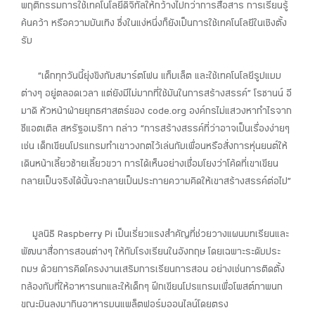
พฤติกรรมการใช้เทคโนโลยีดิจิทัลให้กว้างไปกว่าการสื่อสาร การเรียนรู้
ค้นคว้า หรือความบันเทิง ซึ่งในแง่หนึ่งก็ยังเป็นการใช้เทคโนโลยีในเชิงตั้ง
รับ
“เด็กทุกวันนี้ยุ่งขิงกับสมาร์ตโฟน แท็บเล็ต และใช้เทคโนโลยีรูปแบบ
ต่างๆ อยู่ตลอดเวลา แต่ยังมีไม่มากที่ใช้มันในการสร้างสรรค์” โรซานน์ อี
มาดิ หัวหน้าฝ่ายยุทธศาสตร์ของ code.org องค์กรไม่แสวงหากำไรจาก
ซีแอตเติล สหรัฐอเมริกา กล่าว “การสร้างสรรค์ที่ว่าอาจเป็นเรื่องง่ายๆ
เช่น เด็กเขียนโปรแกรมทำเขาวงกตไว้เล่นกับเพื่อนหรือสั่งการหุ่นยนต์ให้
เดินหน้าเลี้ยวซ้ายเลี้ยวขวา การได้เห็นอย่างเชื่อมโยงว่าโค้ดที่เขาเขียน
กลายเป็นจริงได้นั้นจะกลายเป็นประกายความคิดให้เขาสร้างสรรค์ต่อไป”
มูลนิธิ Raspberry Pi เป็นเรี่ยวแรงสำคัญที่ช่วยวางแผนบทเรียนและ
พัฒนาสื่อการสอนต่างๆ ให้กับโรงเรียนในอังกฤษ โดยเฉพาะระดับประ
ถมฯ ด้วยการคิดโครงงานเสริมการเรียนการสอน อย่างเช่นการติดตั้ง
กล้องกับที่ให้อาหารนกและให้เด็กๆ ฝึกเขียนโปรแกรมเพื่อโพสต์ภาพนก
ขณะบินลงมากินอาหารบนแพล็ตฟอร์มออนไลน์โดยตรง