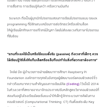
เนิร์ดเท่านั้น ทั้งขยายพฤติกรรมการใช้เทคโนโลยีดิจิทัลให้กว้างไปกว่า
การสื่อสาร การเรียนรู้ค้นคว้า หรือความบันเทิง
Scratch ถือเป็นผู้บุกเบิกโปรแกรมสอนการเขียนโปรแกรมแบบ block
programming ที่มีลักษณะเหมือนการต่อจิกซอว์หรือเลโกบล็อค
ให้ผู้เรียนฝึกทักษะการแก้โจทย์ปัญหา โดยไม่ต้องพะวงกับภาษาโปรแกรม
ที่ซับซ้อน
“แทนที่จะแค่ใช้เป็นหรือใช้แบบตั้งรับ (passive) ถึงเวลาที่เด็กๆ ควร
ได้เรียนรู้วิธีสั่งให้แท็บเล็ตหรือแล็ปท็อปทำในสิ่งที่พวกเขาต้องการ”
ไคล์ฟ บีล ผู้อำนวยการฝ่ายพัฒนาการศึกษา Raspberry Pi
Foundation องค์กรการกุศลในอังกฤษผู้พัฒนาบอร์ดคอมพิวเตอร์จิ๋ว
กล่าวถึงบทบาทความสำคัญของการเขียนโค้ด
(Coding)
ไว้เมื่อปี 2014
ในห้วงเวลาที่สหราชอาณาจักรประกาศปรับหลักสูตรวิชาคอมพิวเตอร์ที่
สอนกันอยู่ในโรงเรียนโดยเริ่มแนะนำให้เด็กรู้จักกระบวนการคิดในทาง
คอมพิวเตอร์ (Computational Thinking: CT) กันตั้งแต่ระดับ Key