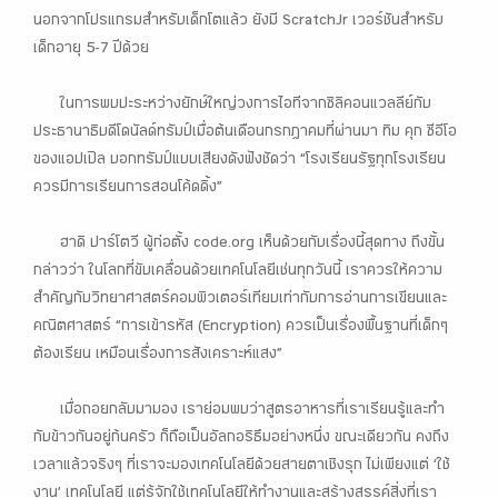
นอกจากโปรแกรมสำหรับเด็กโตแล้ว ยังมี ScratchJr เวอร์ชันสำหรับ
เด็กอายุ 5-7 ปีด้วย
ในการพบปะระหว่างยักษ์ใหญ่วงการไอทีจากซิลิคอนแวลลีย์กับ
ประธานาธิบดีโดนัลด์ทรัมป์เมื่อต้นเดือนกรกฎาคมที่ผ่านมา ทิม คุก ซีอีโอ
ของแอปเปิล บอกทรัมป์แบบเสียงดังฟังชัดว่า “โรงเรียนรัฐทุกโรงเรียน
ควรมีการเรียนการสอนโค้ดดิ้ง”
ฮาดิ ปาร์โตวี ผู้ก่อตั้ง code.org เห็นด้วยกับเรื่องนี้สุดทาง ถึงขั้น
กล่าวว่า ในโลกที่ขับเคลื่อนด้วยเทคโนโลยีเช่นทุกวันนี้ เราควรให้ความ
สำคัญกับวิทยาศาสตร์คอมพิวเตอร์เทียบเท่ากับการอ่านการเขียนและ
คณิตศาสตร์ “การเข้ารหัส (Encryption) ควรเป็นเรื่องพื้นฐานที่เด็กๆ
ต้องเรียน เหมือนเรื่องการสังเคราะห์แสง”
เมื่อถอยกลับมามอง เราย่อมพบว่าสูตรอาหารที่เราเรียนรู้และทำ
กับข้าวกันอยู่ก้นครัว ก็ถือเป็นอัลกอริธึมอย่างหนึ่ง ขณะเดียวกัน คงถึง
เวลาแล้วจริงๆ ที่เราจะมองเทคโนโลยีด้วยสายตาเชิงรุก ไม่เพียงแต่ ‘ใช้
งาน’ เทคโนโลยี แต่รู้จักใช้เทคโนโลยีให้ทำงานและสร้างสรรค์สิ่งที่เรา