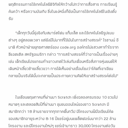
พฤติกรรมการใช้เทคโนโลยีดิจิทัลให้กว้างไปกว่าการสื่อสาร การเรียนรู้
ค้นคว้า หรือความบันเทิง ซึ่งในแง่หนึ่งก็ยังเป็นการใช้เทคโนโลยีในเชิงตั้ง
รับ
“เด็กทุกวันนี้ยุ่งขิงกับสมาร์ตโฟน แท็บเล็ต และใช้เทคโนโลยีรูปแบบ
ต่างๆ อยู่ตลอดเวลา แต่ยังมีไม่มากที่ใช้มันในการสร้างสรรค์” โรซานน์ อี
มาดิ หัวหน้าฝ่ายยุทธศาสตร์ของ code.org องค์กรไม่แสวงหากำไรจาก
ซีแอตเติล สหรัฐอเมริกา กล่าว “การสร้างสรรค์ที่ว่าอาจเป็นเรื่องง่ายๆ
เช่น เด็กเขียนโปรแกรมทำเขาวงกตไว้เล่นกับเพื่อนหรือสั่งการหุ่นยนต์ให้
เดินหน้าเลี้ยวซ้ายเลี้ยวขวา การได้เห็นอย่างเชื่อมโยงว่าโค้ดที่เขาเขียน
กลายเป็นจริงได้นั้นจะกลายเป็นประกายความคิดให้เขาสร้างสรรค์ต่อไป”
ในเดือนพฤษภาคมที่ผ่านมา Scratch เพิ่งฉลองครบรอบ 10 ขวบไป
หมาดๆ และตลอดสิบปีที่ผ่านมา ชุมชนออนไลน์ของชาว Scratch มี
สมาชิกกว่า 18 ล้านรายจากทุกภาคพื้นทวีป มีโครงงานฝีมือเขียนโค้ด
ของสมาชิกอายุระหว่าง 8-16 ปีแชร์อยู่บนแพล็ตฟอร์มมากว่า 22 ล้าน
โครงงาน และมีโครงงานใหม่ๆ แชร์เข้ามาราว 30,000 โครงงานต่อวัน