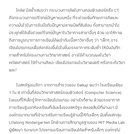
ไคล์ฟ บีลย้ำเสมอว่า กระบวนการคิดในทางคอมพิวเตอร์หรือ CT
คือกระบวนการแก้โจทย์ปัญหาแบบหนึ่ง ที่จะช่วยเพิ่มทักษะการคิดและ
ความมั่นใจในการรับมือกับปัญหาปลายเปิดที่ซับซ้อน ทั้งสามารถนำไป
ประยุกต์ใช้เพื่อช่วยแก้โจทย์ปัญหาในวิชาการสาขาอื่นๆ ด้วย เขาให้ภาพ
ถึงการบูรณาการการเขียนโค้ดเข้ากับเนื้อหาวิชาอื่นๆ ว่า “เด็กๆ อาจ
เขียนโปรแกรมเพื่อส่งกล้องขึ้นไปในชั้นบรรยากาศระดับต่ำ ให้มันบันทึก
ภาพสำหรับโครงงานทางวิทยาศาสตร์ อาจใช้คำนวณผลในวิชา
คณิตศาสตร์ ใช้ทำงานศิลปะ เขียนโปรแกรมในวิชาดนตรี หรือกระทั่งวิชา
พละ”
ในสหรัฐอเมริกา จากการสำรวจของ Gallup พบว่า โรงเรียนเพียง
1 ใน 4 เท่านั้นที่สอนวิทยาศาสตร์คอมพิวเตอร์ (Computer Science)
ในแบบที่ให้เด็กรู้จักการเขียนโปรแกรม อย่างไรก็ตาม ด้วยบรรยากาศ
การเรียนรู้นอกห้องเรียนที่เข้มแข็งของสหรัฐฯ ตลอดสิบปีที่ผ่านมา มี
องค์กรมากมายที่เข้ามาเสริมการเรียนรู้ด้านนี้ให้กับเด็กๆ นับตั้งแต่กลุ่ม
Lifelong Kindergarten ปีกด้านการศึกษามูลฐานของ MIT Media Lab
ผู้พัฒนา Scratch โปรแกรมเรียนการเขียนโค้ดสำหรับเด็กๆ องค์กรไม่