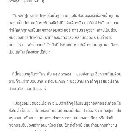
Stage 1 (อายุ 5-6 ปี)
“ในหลักสูตรการศึกษาขั้นพื้นฐาน เราไม่ได้สอนดนตรีเพื่อให้เด็กทุกคน
กลายเป็นนักไวโอลินระดับวงซิมโฟนี เช่นเดียวกัน เราไม่ได้กำลังพยายาม
ทำให้เด็กทุกคนเป็นเลิศทางคอมพิวเตอร์ การบรรจุวิชาเหล่านี้เป็นส่วน
หนึ่งของการศึกษาคือ เรากำลังบอกว่าสิ่งเหล่านี้คืออะไร มันทำงาน
อย่างไร การทำความเข้าใจมันมีประโยชน์นะ แต่เดี๋ยวก่อน-คุณเองก็อาจ
เป็นเลิศในเรื่องพวกนี้ได้นะ”
ทีนี้ลองมาดูกันว่าในระดับ Key Stage 1 ของอังกฤษ ซึ่งหากเทียบด้วย
อายุก็จะเท่ากับอนุบาล 3 ถึงประถมฯ 1 ของบ้านเรา เด็กๆ เรียนอะไรกัน
บ้างในวิชาคอมพิวเตอร์
เมื่อดูขอบเขตของเนื้อหา จะพบว่าเด็กๆ ได้เรียนรู้ว่าอัลกอริธึมคืออะไร
ซึ่งไม่จำเป็นต้องเกี่ยวข้องกับคอมพิวเตอร์เสมอไป เมื่ออธิบายถึงชุดคำสั่ง
ครูอาจยกตัวอย่างสูตรการทำอาหารจานโปรดของเด็กๆ หรือลำดับ
กิจกรรมในช่วงเช้าก่อนมาโรงเรียน ฝึกตั้งโจทย์เขียนลำดับการทำงาน