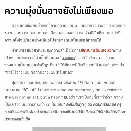
ความมุ่งมั่นอาจยังไม่เพียงพอ
วิจัยที่เกิดขึ้นใหม่กำลังทำลายความเชื่อผิด ๆ ที่มีมายาวนานว่า การตั้งเป้า
หมาย และการควบคุมตนเอง คือจุดสูงสุดของการสร้างนิสัยเชิงบวก แท้จริง
ความตั้งใจเพียงอย่างเดียวไม่สามารถเปลี่ยนพฤติกรรมได้
หากนักเรียนอยากประสบความสำเร็จในการ
พัฒนานิสัยเชิงบวก
ตาม
เป้าหมายระยะยาวก็จำเป็นที่จะต้อง "
วางแผน
" ผลวิจัยชัดเจนว่า
“การ
วางแผนเป็นกุญแจสำคัญ”
ที่จะทำให้พัฒนานิสัยเชิงบวกได้ ตามคำกล่าวว่า
"การไม่วางแผน คือการวางแผนให้ล้มเหลว"
สุดท้าย การเปลี่ยนนิสัย คือการที่ดีขึ้นทีละ 1% ในทุก ๆ วัน เหมือนที่
Aristotle ได้เขียนไว้ว่า “We are what we repeatedly do. Excellence,
then, is not an act, but a habit.” แปลว่า “เราเป็นสิ่งที่เราทำซ้ำ ๆ ความ
เป็นเลิศจึงไม่ใช่การกระทำ แต่เป็นนิสัย”
ดังนั้นในทุก ๆ วัน ตัวนักเรียนเอง ครู
รวมถึงพ่อแม่จึงต้องทำงานร่วมกัน การพัฒนานิสัยเชิงบวกให้กับนักเรียนจึงจะ
ประสบผลสำเร็จ