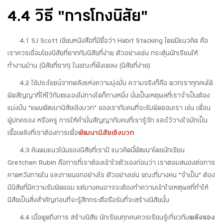
4.4 วิธี "การโกงนิสัย"
4.1 SJ Scott เขียนหนังสือที่มีชื่อว่า Habit Stacking โดยมีแนวคิด คือ
เราควรเชื่อมโยงนิสัยที่ยากกับนิสัยที่ง่าย ตัวอย่างเช่น กระตุ้นนักเรียนให้
ทำงานบ้าน (นิสัยที่ยาก) ในขณะที่ฟังเพลง (นิสัยที่ง่าย)
4.2 ใช้ประโยชน์จากพลังแห่งความมุ่งมั่น ความจริงก็คือ พวกเราทุกคนได้
ผิดสัญญาที่ให้ไว้กับตนเองไม่ทางใดก็ทางหนึ่ง นั่นเป็นเหตุผลที่เราจำเป็นต้อง
แบ่งปัน “แผนพัฒนานิสัยเชิงบวก” ของเรากับคนที่จะรับผิดชอบเรา เช่น เพื่อน
ผู้ปกครอง หรือครู การให้คำมั่นสัญญากับคนที่เรารู้จัก และไว้วางใจมักเป็น
เชื้อเพลิงที่เราต้องการเพื่อ
พัฒนานิสัยเชิงบวก
4.3 ค้นพบแนวโน้มของนิสัยที่เรามี แนวคิดนี้พัฒนาโดยนักเขียน
Gretchen Rubin คือการที่เราต้องเข้าใจตัวเองก่อนว่า เราตอบสนองต่อการ
คาดหวังภายใน และภายนอกอย่างไร ตัวอย่างเช่น ขณะที่บางคน “จำเป็น” ต้อง
มีนิสัยที่มีความรับผิดชอบ แต่บางคนอาจจะต้องทำความเข้าใจเหตุผลที่ทำให้
นิสัยเป็นสิ่งสำคัญก่อนที่จะรู้สึกกระตือรือร้นที่จะสร้างนิสัยนั้น
4.4 เมื่อพูดถึงการ สร้างนิสัย นักเรียนทุกคนควรเรียนรู้เกี่ยวกับ
พลังของ