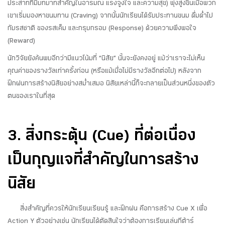
ประสาทที่มีบทบาทสำคัญในอารมณ์ แรงจูงใจ และความสุข) พุ่งสูงขึ้นเมื่อพวก
เขาเริ่มมองหาขนมทาน (Craving) จากนั้นนักเรียนได้รับประทานขนม ดื่มด่ำไป
กับรสชาติ ของรสเค็ม และกรุบกรอบ (Response) ด้วยความพึงพอใจ
(Reward)
นักวิจัยยังค้นพบอีกว่ามีแนวโน้มที่ “นิสัย” นั้นจะยังคงอยู่ แม้ว่าเราจะไม่เห็น
คุณค่าของรางวัลเท่าครั้งก่อน (หรือแม้เมื่อไม่มีรางวัลอีกต่อไป) หลังจาก
ฝึกฝนการสร้างนิสัยอย่างสม่ำเสมอ นิสัยเหล่านี้ก็จะกลายเป็นส่วนหนึ่งของตัว
ตนของเราในที่สุด
3. สิ่งกระตุ้น (Cue) ที่ต่อเนื่อง
เป็นกุญแจที่สำคัญในการสร้าง
นิสัย
สิ่งสำคัญที่ควรให้นักเรียนเรียนรู้ และฝึกฝน คือการสร้าง Cue X เพื่อ
Action Y ตัวอย่างเช่น นักเรียนได้ตัดสินใจว่าต้องการเรียนเล่นกีต้าร์