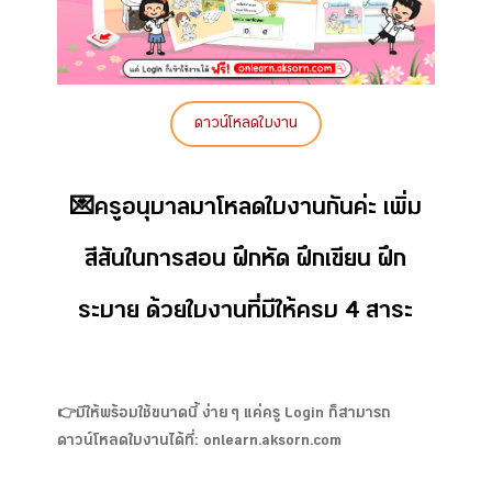
ดาวน์โหลดใบงาน
💌ครูอนุบาลมาโหลดใบงานกันค่ะ เพิ่ม
สีสันในการสอน ฝึกหัด ฝึกเขียน ฝึก
ระบาย ด้วยใบงานที่มีให้ครบ 4 สาระ
👉มีให้พร้อมใช้ขนาดนี้ ง่าย ๆ แค่ครู Login ก็สามารถ
ดาวน์โหลดใบงานได้ที่: onlearn.aksorn.com