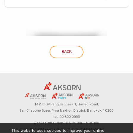
BACK
142 Soi Phrang Sappasart,
Tanao Road,
San Chaopho Suea, Phra Nakhon District,
Bangkok, 10200
tel: 02 622 2999
Working time: Mon-Fri 8.30 am. – 5.30 pm.
© 2026 Aksorn Education All Rights Reserved
This website uses cookies to improve your online