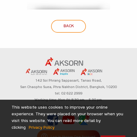
BACK
142 Soi Phrang Sappasart,
Tanao Road,
San Chaopho Suea, Phra Nakhon District,
Bangkok, 10200
tel: 02 622 2999
Working time: Mon-Fri 8.30 am. – 5.30 pm.
© 2026 Aksorn Education All Rights Reserved
This website uses cookies to improve your online
experience. They were placed on your browser when you
visit this website. You can read more detail by
clicking
Privacy Policy