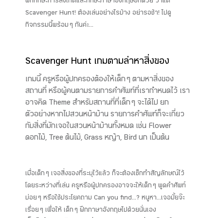
ฝึกทักษะการสังเกตและทักษะภาษาอังกฤษอีกด้วย ว่าแต่
Scavenger Hunt! ต้องเล่นอย่างไรบ้าง อย่ารอช้า! ไปดู
กิจกรรมนี้พร้อม ๆ กันค่ะ...
Scavenger Hunt เกมตามล่าหาสิ่งของ
เกมนี้ ครูหรือผู้ปกครองต้องให้เด็ก ๆ ตามหาสิ่งของ
สถานที่ หรือผู้คนตามรายการคำศัพท์ที่เรากำหนดไว้ เรา
อาจคิด Theme สำหรับสถานที่ที่เด็ก ๆ จะได้ไป ยก
ตัวอย่างหากไปสวนหน้าบ้าน รายการคำศัพท์ก็จะเกี่ยว
กับสิ่งที่มักเจอในสวนหน้าบ้านทั้งหมด เช่น Flower
ดอกไม้, Tree ต้นไม้, Grass หญ้า, Bird นก เป็นต้น
เมื่อเด็ก ๆ เจอสิ่งของที่ระบุไว้แล้ว ก็จะต้องเช็กทำสัญลักษณ์ไว้
โดยระหว่างที่เล่น ครูหรือผู้ปกครองอาจจะให้เด็ก ๆ พูดคำศัพท์
บ่อย ๆ หรือใช้ประโยคถาม Can you find...? หนูหา...เจอมั้ยจ๊ะ
เรื่อย ๆ เพื่อให้ เด็ก ๆ ฝึกภาษาอังกฤษไปด้วยนั่นเอง