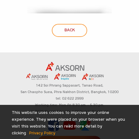
BACK
142 Soi Phrang Sappasart,
Tanao Road,
San Chaopho Suea, Phra Nakhon District,
Bangkok, 10200
tel: 02 622 2999
Working time: Mon-Fri 8.30 am. – 5.30 pm.
© 2026 Aksorn Education All Rights Reserved
This website uses cookies to improve your online
experience. They were placed on your browser when you
visit this website. You can read more detail by
clicking
Privacy Policy