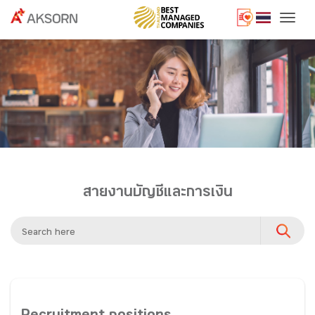
Togg
สายงานบัญชีและการเงิน