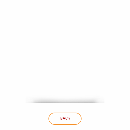
การลงมือทำ
เรามาดูกันว่า ไฮสโคป (High Scope) คืออะไร มีรูปแบบการเรียนการ
สอนอย่างไร และคุณครูจะได้อะไรจากการเรียนแบบนี้ อักษรมีคำตอบ
MORE
Share
BACK