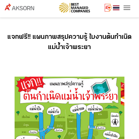
Togg
แจกฟรี!! แผนภาพสรุปความรู้ ใบงานต้นกำเนิด
แม่น้ำเจ้าพระยา