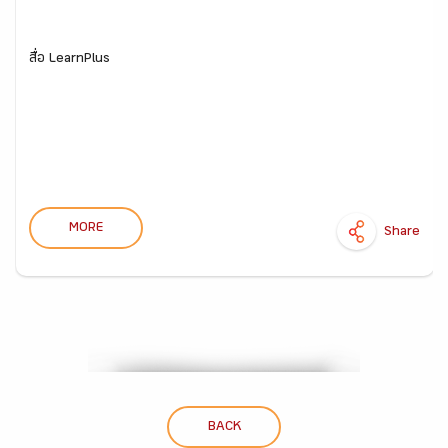
สื่อ LearnPlus
MORE
Share
BACK