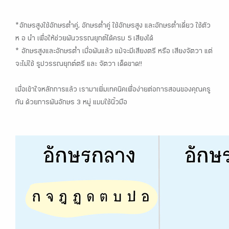
*อักษรสูงใช้อักษรต่ำคู่, อักษรต่ำคู่ ใช้อักษรสูง และอักษรต่ำเดี่ยว ใช้ตัว
ห อ นำ เพื่อให้ช่วยผันวรรณยุกต์ได้ครบ 5 เสียงได้
* อักษรสูงและอักษรต่ำ เมื่อผันแล้ว แม้จะมีเสียงตรี หรือ เสียงจัตวา แต่
จะไม่ใช้ รูปวรรณยุกต์ตรี และ จัตวา เด็ดขาด!!
เมื่อเข้าใจหลักการแล้ว เรามาเพิ่มเทคนิคเพื่อง่ายต่อการสอนของคุณครู
กัน ด้วยการผันอักษร 3 หมู่ แบบใช้นิ้วมือ