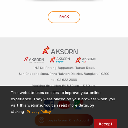
BACK
142 Soi Phrang Sappasart,
Tanao Road,
San Chaopho Suea, Phra Nakhon District,
Bangkok, 10200
tel: 02 622 2999
Working time: Mon-Fri 8.30 am. – 5.30 pm.
© 2026 Aksorn Education All Rights Reserved
This website uses cookies to improve your online
experience. They were placed on your browser when you
visit this website. You can read more detail by
clicking
Privacy Policy
Log in Aksorn One Account
Accept