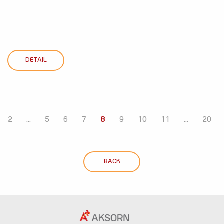
DETAIL
2
...
5
6
7
8
9
10
11
...
20
BACK