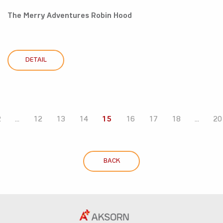
The Merry Adventures Robin Hood
DETAIL
2
...
12
13
14
15
16
17
18
...
20
BACK