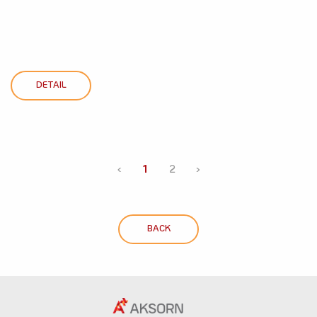
DETAIL
‹
1
2
›
BACK