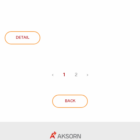
DETAIL
‹
1
2
›
BACK