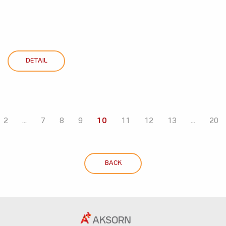
DETAIL
2
...
7
8
9
10
11
12
13
...
20
BACK