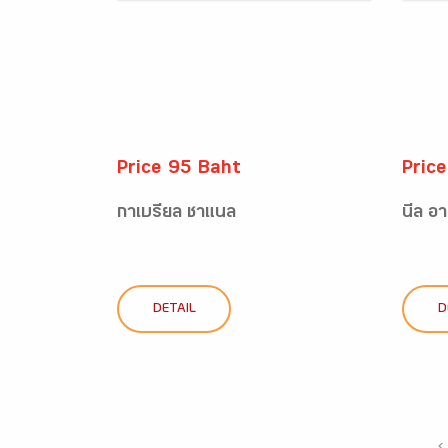
Price 95 Baht
Pric
กาเบรียล ชาแนล
นีล อ
DETAIL
D
‹