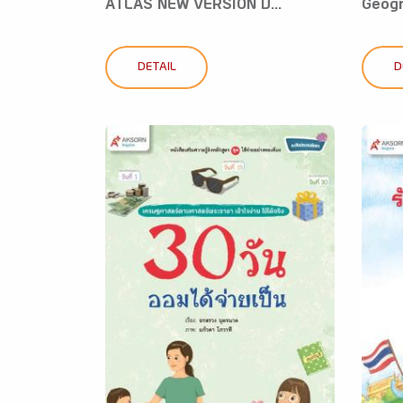
ATLAS NEW VERSION ป...
Geogr
DETAIL
D