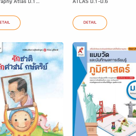
aphy Atlas ป.1...
ATLAS ป.1-ป.6
ETAIL
DETAIL