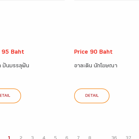
e 95 Baht
Price 90 Baht
 ปั่นบรรลุฝัน
อาละดิน นักโฆษณา
ETAIL
DETAIL
1
2
3
4
5
6
7
8
...
36
37