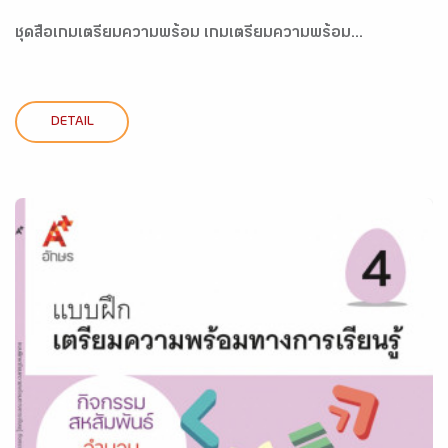
ชุดสื่อเกมเตรียมความพร้อม เกมเตรียมความพร้อม...
DETAIL