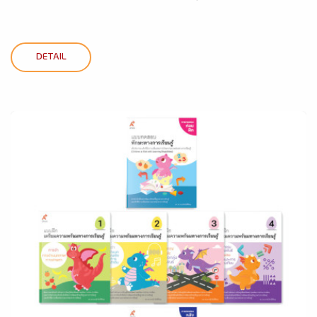
DETAIL