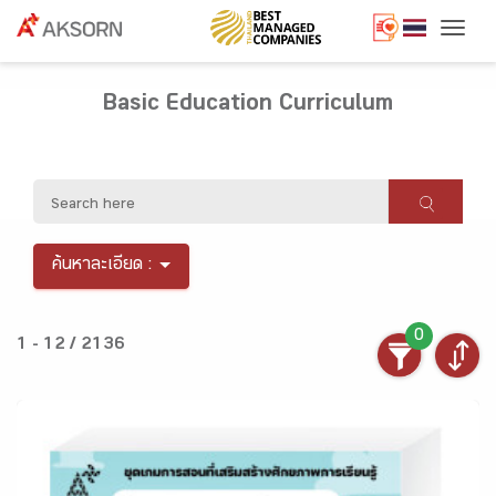
Togg
Basic Education Curriculum
ค้นหาละเอียด :
0
1 - 12 / 2136