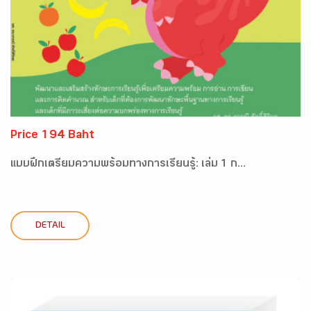
Price 194 Baht
แบบฝึกเตรียมความพร้อมทางการเรียนรู้: เล่ม 1 ก...
DETAIL