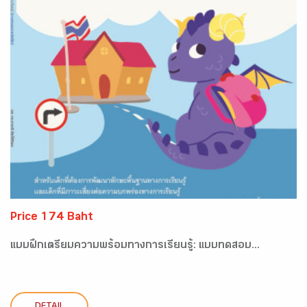
Price 174 Baht
แบบฝึกเตรียมความพร้อมทางการเรียนรู้: แบบทดสอบ...