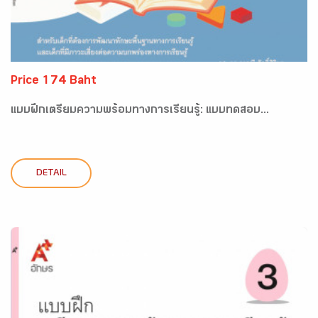
Price 174 Baht
แบบฝึกเตรียมความพร้อมทางการเรียนรู้: แบบทดสอบ...
DETAIL