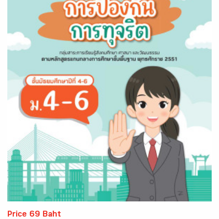
Price 69 Baht