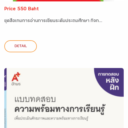
Price 550 Baht
ชุดสื่อเกมการอ่านการเขียนระดับประถมศึกษา กิจก...
DETAIL