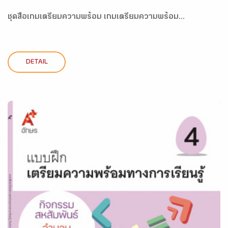
ชุดสื่อเกมเตรียมความพร้อม เกมเตรียมความพร้อม...
DETAIL