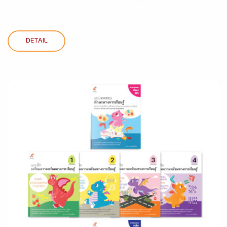
DETAIL