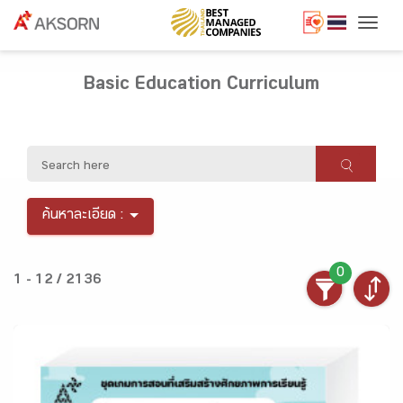
Togg
Basic Education Curriculum
ค้นหาละเอียด :
0
1 - 12 / 2136