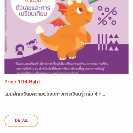
Price 194 Baht
แบบฝึกเตรียมความพร้อมทางการเรียนรู้: เล่ม 4 ก...
DETAIL