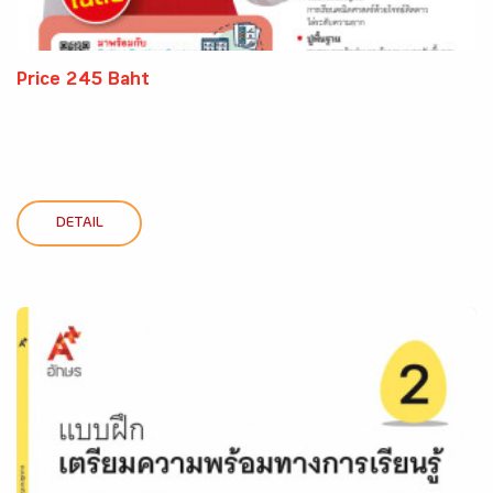
Price 245 Baht
DETAIL