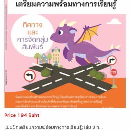
Price 194 Baht
แบบฝึกเตรียมความพร้อมทางการเรียนรู้: เล่ม 3 ท...