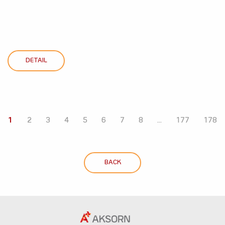
DETAIL
1
2
3
4
5
6
7
8
...
177
178
BACK