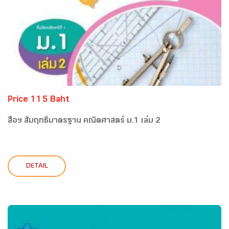
Price 115 Baht
สื่อฯ สัมฤทธิ์มาตรฐาน คณิตศาสตร์ ม.1 เล่ม 2
DETAIL