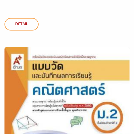
DETAIL