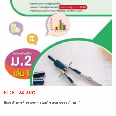
Price 132 Baht
สื่อฯ สัมฤทธิ์มาตรฐาน คณิตศาสตร์ ม.2 เล่ม 1