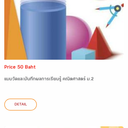
Price 50 Baht
แบบวัดและบันทึกผลการเรียนรู้ คณิตศาสตร์ ม.2
DETAIL