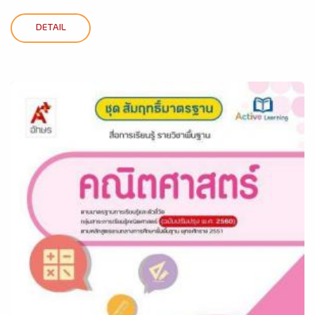
DETAIL