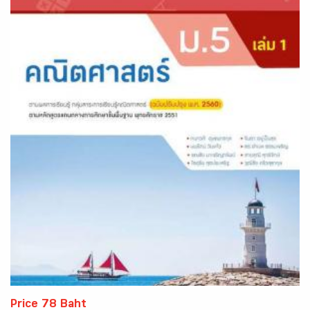
Price 78 Baht