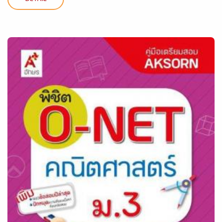
DETAIL