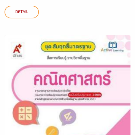
DETAIL