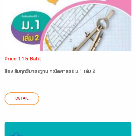
Price 115 Baht
สื่อฯ สัมฤทธิ์มาตรฐาน คณิตศาสตร์ ม.1 เล่ม 2
DETAIL