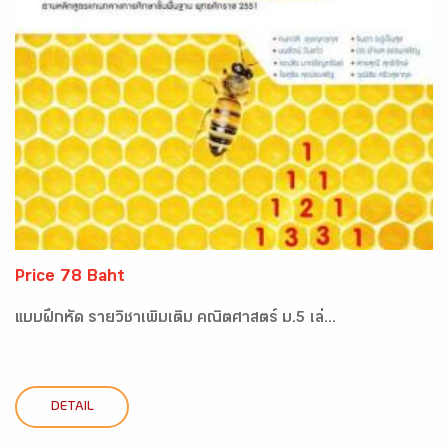
Price 78 Baht
แบบฝึกหัด รายวิชาเพิ่มเติม คณิตศาสตร์ ม.5 เล่...
DETAIL