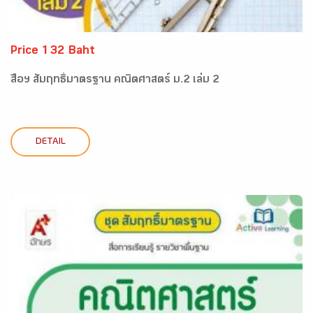
Price 132 Baht
สื่อฯ สัมฤทธิ์มาตรฐาน คณิตศาสตร์ ม.2 เล่ม 2
DETAIL