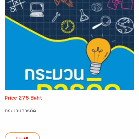
Price 275 Baht
กระบวนการคิด