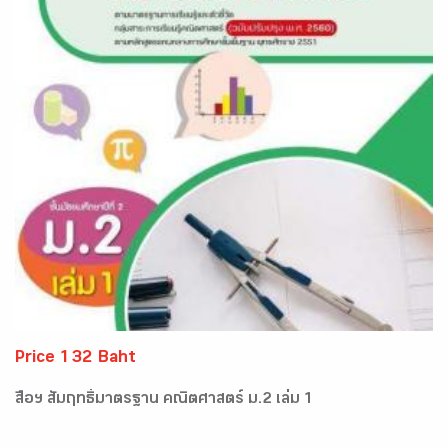
Price 132 Baht
สื่อฯ สัมฤทธิ์มาตรฐาน คณิตศาสตร์ ม.2 เล่ม 1