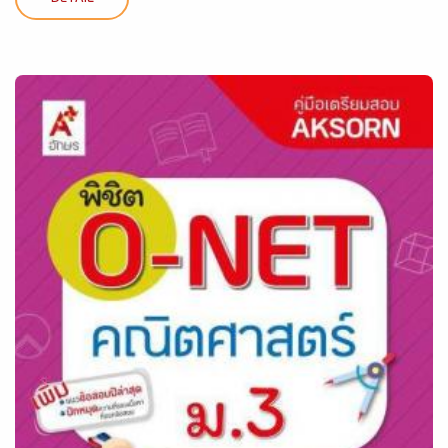
DETAIL