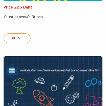
Price 225 Baht
จำนวนและการดำเนินการ
DETAIL