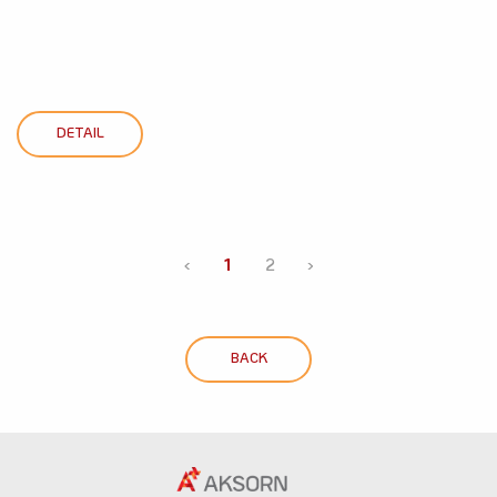
DETAIL
‹
1
2
›
BACK