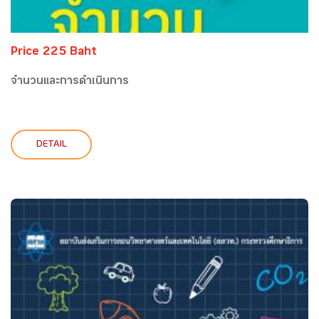
Price 225 Baht
จำนวนและการดำเนินการ
DETAIL