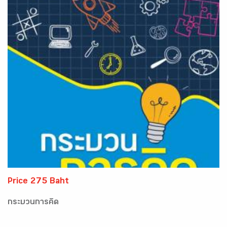
Price 275 Baht
กระบวนการคิด