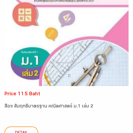
Price 115 Baht
สื่อฯ สัมฤทธิ์มาตรฐาน คณิตศาสตร์ ม.1 เล่ม 2