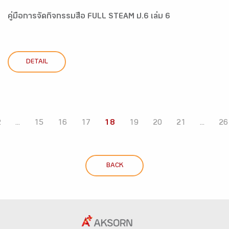
คู่มือการจัดกิจกรรมสื่อ FULL STEAM ป.6 เล่ม 6
DETAIL
2
...
15
16
17
18
19
20
21
...
26
BACK