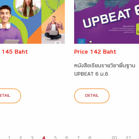
e 145 Baht
Price 142 Baht
หนังสือเรียนรายวิชาพื้นฐาน
UPBEAT 6 ม.6
ETAIL
DETAIL
1
2
3
4
5
6
7
8
...
20
21