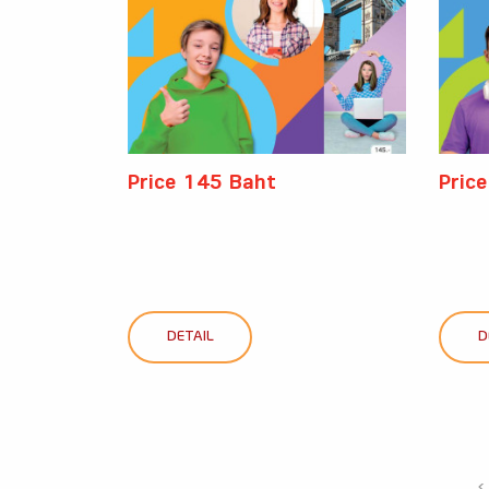
Price 145 Baht
Pric
DETAIL
D
‹