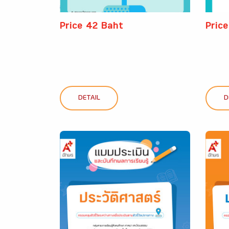
Price 42 Baht
Pric
DETAIL
D