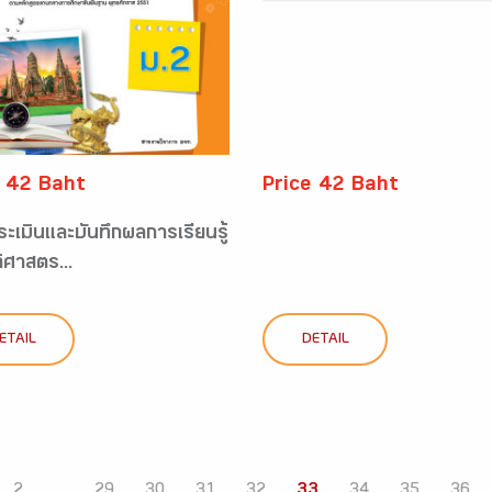
e 42 Baht
Price 42 Baht
ะเมินและบันทึกผลการเรียนรู้
ิศาสตร...
ETAIL
DETAIL
2
...
29
30
31
32
33
34
35
36