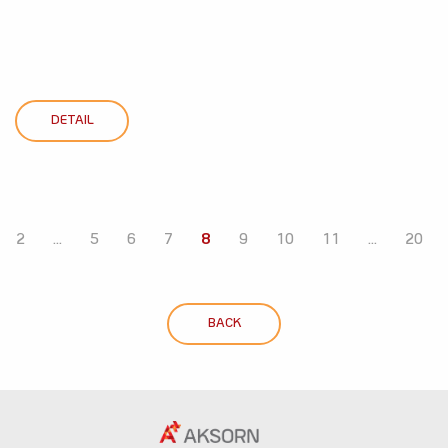
DETAIL
2
...
5
6
7
8
9
10
11
...
20
BACK