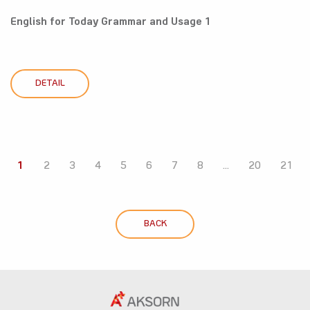
English for Today Grammar and Usage 1
DETAIL
1
2
3
4
5
6
7
8
...
20
21
BACK