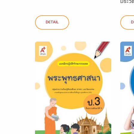
ประวั
DETAIL
D