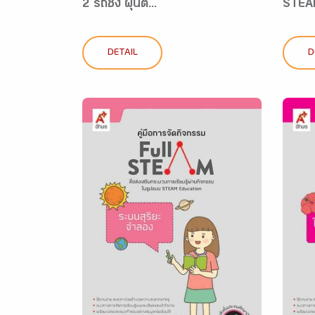
2 รถซิ่ง ฝุ่นต...
STEAM
DETAIL
D